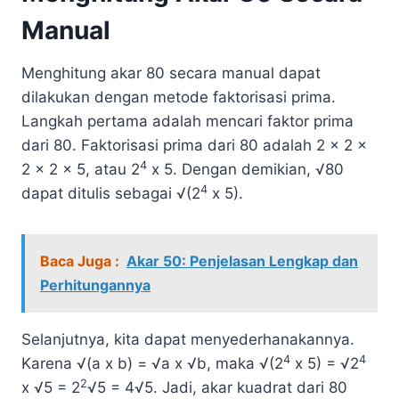
Manual
Menghitung akar 80 secara manual dapat
dilakukan dengan metode faktorisasi prima.
Langkah pertama adalah mencari faktor prima
dari 80. Faktorisasi prima dari 80 adalah 2 x 2 x
4
2 x 2 x 5, atau 2
x 5. Dengan demikian, √80
4
dapat ditulis sebagai √(2
x 5).
Baca Juga :
Akar 50: Penjelasan Lengkap dan
Perhitungannya
Selanjutnya, kita dapat menyederhanakannya.
4
4
Karena √(a x b) = √a x √b, maka √(2
x 5) = √2
2
x √5 = 2
√5 = 4√5. Jadi, akar kuadrat dari 80