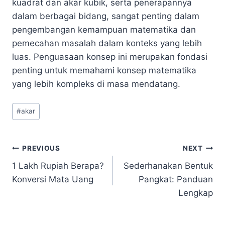
kuadrat dan akar kubik, serta penerapannya
dalam berbagai bidang, sangat penting dalam
pengembangan kemampuan matematika dan
pemecahan masalah dalam konteks yang lebih
luas. Penguasaan konsep ini merupakan fondasi
penting untuk memahami konsep matematika
yang lebih kompleks di masa mendatang.
Post
#
akar
Tags:
Navigasi
PREVIOUS
NEXT
1 Lakh Rupiah Berapa?
Sederhanakan Bentuk
pos
Konversi Mata Uang
Pangkat: Panduan
Lengkap