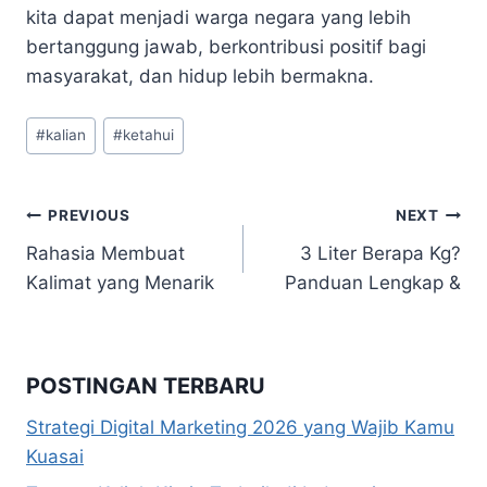
kita dapat menjadi warga negara yang lebih
bertanggung jawab, berkontribusi positif bagi
masyarakat, dan hidup lebih bermakna.
Post
#
kalian
#
ketahui
Tags:
Navigasi
PREVIOUS
NEXT
Rahasia Membuat
3 Liter Berapa Kg?
pos
Kalimat yang Menarik
Panduan Lengkap &
POSTINGAN TERBARU
Strategi Digital Marketing 2026 yang Wajib Kamu
Kuasai