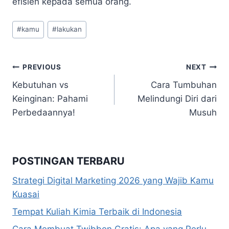
efisien kepada semua orang.
Post
#
kamu
#
lakukan
Tags:
Navigasi
PREVIOUS
NEXT
Kebutuhan vs
Cara Tumbuhan
pos
Keinginan: Pahami
Melindungi Diri dari
Perbedaannya!
Musuh
POSTINGAN TERBARU
Strategi Digital Marketing 2026 yang Wajib Kamu
Kuasai
Tempat Kuliah Kimia Terbaik di Indonesia
Cara Membuat Twibbon Gratis: Apa yang Perlu