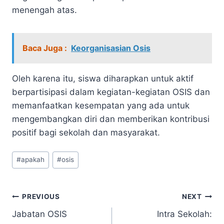
menengah atas.
Baca Juga :
Keorganisasian Osis
Oleh karena itu, siswa diharapkan untuk aktif
berpartisipasi dalam kegiatan-kegiatan OSIS dan
memanfaatkan kesempatan yang ada untuk
mengembangkan diri dan memberikan kontribusi
positif bagi sekolah dan masyarakat.
Post
#
apakah
#
osis
Tags:
Navigasi
PREVIOUS
NEXT
Jabatan OSIS
Intra Sekolah:
pos