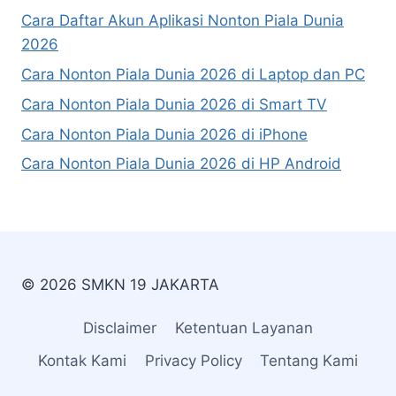
Cara Daftar Akun Aplikasi Nonton Piala Dunia
2026
Cara Nonton Piala Dunia 2026 di Laptop dan PC
Cara Nonton Piala Dunia 2026 di Smart TV
Cara Nonton Piala Dunia 2026 di iPhone
Cara Nonton Piala Dunia 2026 di HP Android
© 2026 SMKN 19 JAKARTA
Disclaimer
Ketentuan Layanan
Kontak Kami
Privacy Policy
Tentang Kami