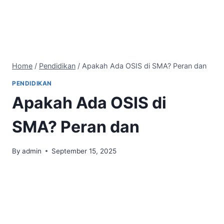
Home
/
Pendidikan
/
Apakah Ada OSIS di SMA? Peran dan
PENDIDIKAN
Apakah Ada OSIS di
SMA? Peran dan
By
admin
September 15, 2025