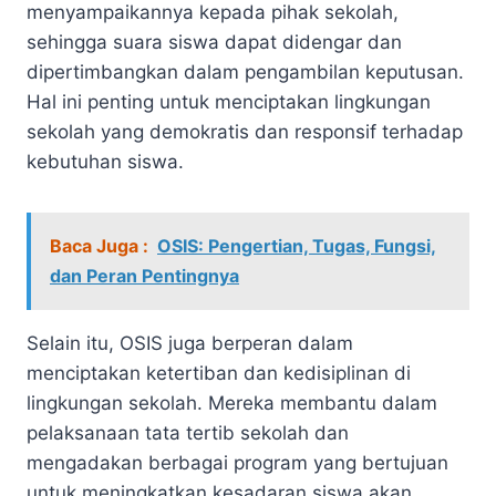
menyampaikannya kepada pihak sekolah,
sehingga suara siswa dapat didengar dan
dipertimbangkan dalam pengambilan keputusan.
Hal ini penting untuk menciptakan lingkungan
sekolah yang demokratis dan responsif terhadap
kebutuhan siswa.
Baca Juga :
OSIS: Pengertian, Tugas, Fungsi,
dan Peran Pentingnya
Selain itu, OSIS juga berperan dalam
menciptakan ketertiban dan kedisiplinan di
lingkungan sekolah. Mereka membantu dalam
pelaksanaan tata tertib sekolah dan
mengadakan berbagai program yang bertujuan
untuk meningkatkan kesadaran siswa akan