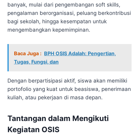
banyak, mulai dari pengembangan soft skills,
pengalaman berorganisasi, peluang berkontribusi
bagi sekolah, hingga kesempatan untuk
mengembangkan kepemimpinan.
Baca Juga :
BPH OSIS Adalah: Pengertian,
Tugas, Fungsi, dan
Dengan berpartisipasi aktif, siswa akan memiliki
portofolio yang kuat untuk beasiswa, penerimaan
kuliah, atau pekerjaan di masa depan.
Tantangan dalam Mengikuti
Kegiatan OSIS