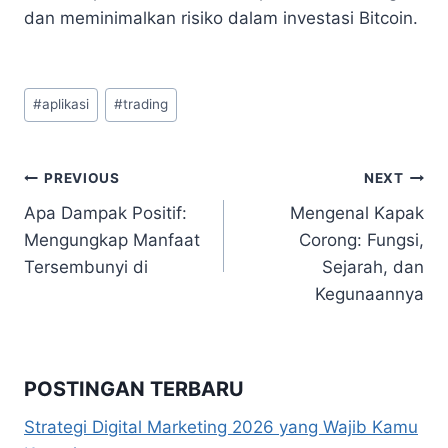
dan meminimalkan risiko dalam investasi Bitcoin.
Post
#
aplikasi
#
trading
Tags:
Navigasi
PREVIOUS
NEXT
Apa Dampak Positif:
Mengenal Kapak
pos
Mengungkap Manfaat
Corong: Fungsi,
Tersembunyi di
Sejarah, dan
Kegunaannya
POSTINGAN TERBARU
Strategi Digital Marketing 2026 yang Wajib Kamu