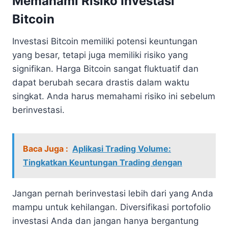
Memahami Risiko Investasi
Bitcoin
Investasi Bitcoin memiliki potensi keuntungan
yang besar, tetapi juga memiliki risiko yang
signifikan. Harga Bitcoin sangat fluktuatif dan
dapat berubah secara drastis dalam waktu
singkat. Anda harus memahami risiko ini sebelum
berinvestasi.
Baca Juga :
Aplikasi Trading Volume:
Tingkatkan Keuntungan Trading dengan
Jangan pernah berinvestasi lebih dari yang Anda
mampu untuk kehilangan. Diversifikasi portofolio
investasi Anda dan jangan hanya bergantung