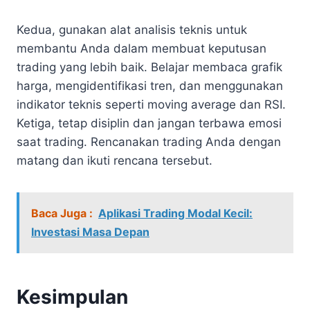
Kedua, gunakan alat analisis teknis untuk
membantu Anda dalam membuat keputusan
trading yang lebih baik. Belajar membaca grafik
harga, mengidentifikasi tren, dan menggunakan
indikator teknis seperti moving average dan RSI.
Ketiga, tetap disiplin dan jangan terbawa emosi
saat trading. Rencanakan trading Anda dengan
matang dan ikuti rencana tersebut.
Baca Juga :
Aplikasi Trading Modal Kecil:
Investasi Masa Depan
Kesimpulan