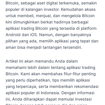
Bitcoin, sebagai aset digital terkemuka, semakin
populer di kalangan investor. Kemudahan akses
untuk membeli, menjual, dan mengelola Bitcoin
kini dimungkinkan berkat hadirnya berbagai
aplikasi trading Bitcoin yang tersedia di platform
Android dan iOS. Namun, dengan banyaknya
pilihan yang ada, memilih aplikasi yang tepat dan
aman bisa menjadi tantangan tersendiri.
Artikel ini akan memandu Anda dalam
memahami lebih dalam tentang aplikasi trading
Bitcoin. Kami akan membahas fitur-fitur penting
yang perlu diperhatikan, tips memilih aplikasi
yang terpercaya, serta memberikan rekomendasi
aplikasi populer di Indonesia. Dengan informasi
ini, Anda diharapkan dapat memulai investasi