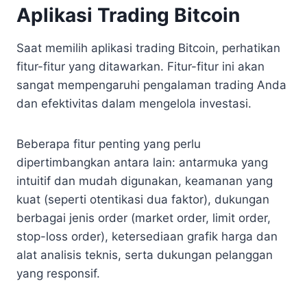
Aplikasi Trading Bitcoin
Saat memilih aplikasi trading Bitcoin, perhatikan
fitur-fitur yang ditawarkan. Fitur-fitur ini akan
sangat mempengaruhi pengalaman trading Anda
dan efektivitas dalam mengelola investasi.
Beberapa fitur penting yang perlu
dipertimbangkan antara lain: antarmuka yang
intuitif dan mudah digunakan, keamanan yang
kuat (seperti otentikasi dua faktor), dukungan
berbagai jenis order (market order, limit order,
stop-loss order), ketersediaan grafik harga dan
alat analisis teknis, serta dukungan pelanggan
yang responsif.