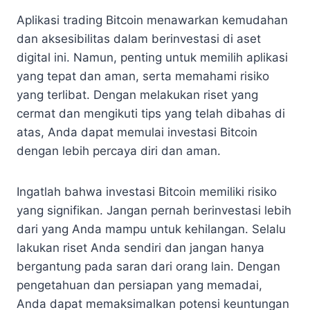
Aplikasi trading Bitcoin menawarkan kemudahan
dan aksesibilitas dalam berinvestasi di aset
digital ini. Namun, penting untuk memilih aplikasi
yang tepat dan aman, serta memahami risiko
yang terlibat. Dengan melakukan riset yang
cermat dan mengikuti tips yang telah dibahas di
atas, Anda dapat memulai investasi Bitcoin
dengan lebih percaya diri dan aman.
Ingatlah bahwa investasi Bitcoin memiliki risiko
yang signifikan. Jangan pernah berinvestasi lebih
dari yang Anda mampu untuk kehilangan. Selalu
lakukan riset Anda sendiri dan jangan hanya
bergantung pada saran dari orang lain. Dengan
pengetahuan dan persiapan yang memadai,
Anda dapat memaksimalkan potensi keuntungan