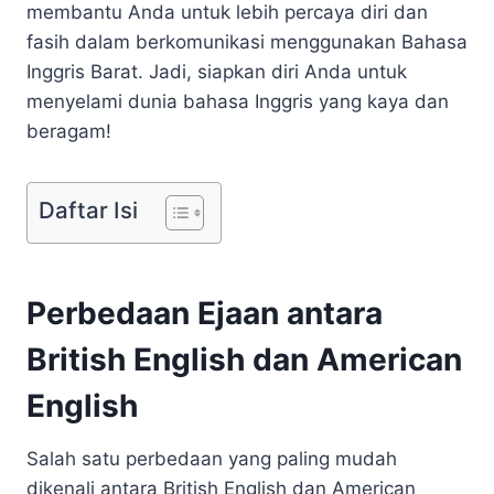
membantu Anda untuk lebih percaya diri dan
fasih dalam berkomunikasi menggunakan Bahasa
Inggris Barat. Jadi, siapkan diri Anda untuk
menyelami dunia bahasa Inggris yang kaya dan
beragam!
Daftar Isi
Perbedaan Ejaan antara
British English dan American
English
Salah satu perbedaan yang paling mudah
dikenali antara British English dan American