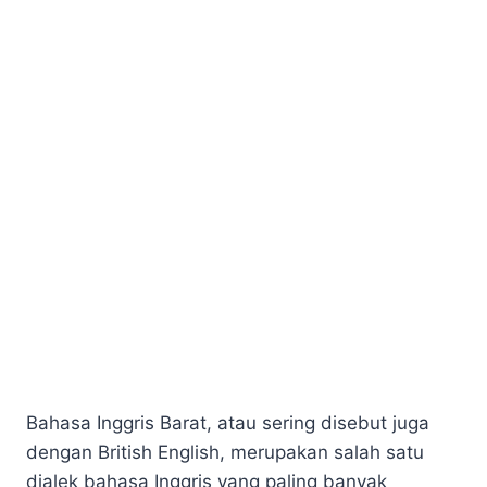
Bahasa Inggris Barat, atau sering disebut juga
dengan British English, merupakan salah satu
dialek bahasa Inggris yang paling banyak