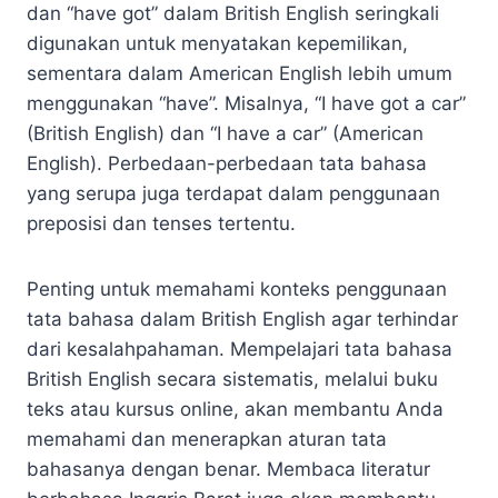
dan “have got” dalam British English seringkali
digunakan untuk menyatakan kepemilikan,
sementara dalam American English lebih umum
menggunakan “have”. Misalnya, “I have got a car”
(British English) dan “I have a car” (American
English). Perbedaan-perbedaan tata bahasa
yang serupa juga terdapat dalam penggunaan
preposisi dan tenses tertentu.
Penting untuk memahami konteks penggunaan
tata bahasa dalam British English agar terhindar
dari kesalahpahaman. Mempelajari tata bahasa
British English secara sistematis, melalui buku
teks atau kursus online, akan membantu Anda
memahami dan menerapkan aturan tata
bahasanya dengan benar. Membaca literatur