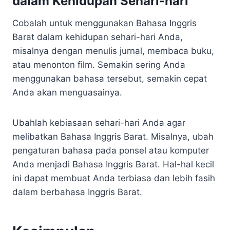
dalam Kehidupan Sehari-hari
Cobalah untuk menggunakan Bahasa Inggris
Barat dalam kehidupan sehari-hari Anda,
misalnya dengan menulis jurnal, membaca buku,
atau menonton film. Semakin sering Anda
menggunakan bahasa tersebut, semakin cepat
Anda akan menguasainya.
Ubahlah kebiasaan sehari-hari Anda agar
melibatkan Bahasa Inggris Barat. Misalnya, ubah
pengaturan bahasa pada ponsel atau komputer
Anda menjadi Bahasa Inggris Barat. Hal-hal kecil
ini dapat membuat Anda terbiasa dan lebih fasih
dalam berbahasa Inggris Barat.