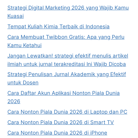
Strategi Digital Marketing 2026 yang Wajib Kamu
Kuasai
Tempat Kuliah Kimia Terbaik di Indonesia
Cara Membuat Twibbon Gratis: Apa yang Perlu
Kamu Ketahui
Jangan Lewatkan! strategi efektif menulis artikel
ilmiah untuk jurnal terakreditasi Ini Wajib Dicoba
Strategi Penulisan Jurnal Akademik yang Efektif
untuk Dosen
Cara Daftar Akun Aplikasi Nonton Piala Dunia
2026
Cara Nonton Piala Dunia 2026 di Laptop dan PC
Cara Nonton Piala Dunia 2026 di Smart TV
Cara Nonton Piala Dunia 2026 di iPhone