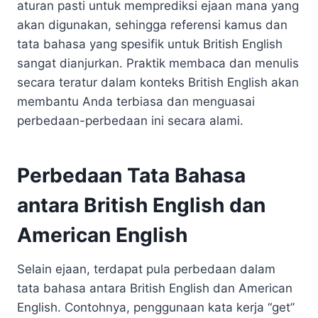
aturan pasti untuk memprediksi ejaan mana yang
akan digunakan, sehingga referensi kamus dan
tata bahasa yang spesifik untuk British English
sangat dianjurkan. Praktik membaca dan menulis
secara teratur dalam konteks British English akan
membantu Anda terbiasa dan menguasai
perbedaan-perbedaan ini secara alami.
Perbedaan Tata Bahasa
antara British English dan
American English
Selain ejaan, terdapat pula perbedaan dalam
tata bahasa antara British English dan American
English. Contohnya, penggunaan kata kerja “get”