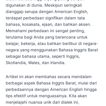
digunakan di dunia. Meskipun seringkali
dianggap serupa dengan American English,
terdapat perbedaan signifikan dalam tata
bahasa, kosakata, ejaan, dan bahkan aksen.
Memahami perbedaan ini sangat penting,
terutama bagi Anda yang berencana untuk
belajar, bekerja, atau bahkan berlibur di negara-
negara yang menggunakan Bahasa Inggris Barat
sebagai bahasa utama, seperti Inggris,
Skotlandia, Wales, dan Irlandia.
Artikel ini akan membahas secara mendalam
berbagai aspek Bahasa Inggris Barat, mulai dari
perbedaannya dengan American English hingga
tips efektif untuk menguasainya. Kita akan
menjelajahi nuansa unik dari dialek ini,