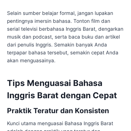
Selain sumber belajar formal, jangan lupakan
pentingnya imersin bahasa. Tonton film dan
serial televisi berbahasa Inggris Barat, dengarkan
musik dan podcast, serta baca buku dan artikel
dari penulis Inggris. Semakin banyak Anda
terpapar bahasa tersebut, semakin cepat Anda
akan menguasainya.
Tips Menguasai Bahasa
Inggris Barat dengan Cepat
Praktik Teratur dan Konsisten
Kunci utama menguasai Bahasa Inggris Barat