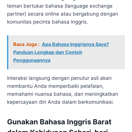
teman bertukar bahasa (language exchange
partner) secara online atau bergabung dengan
komunitas pecinta bahasa Inggris.
Baca Juga :
Apa Bahasa Inggrisnya Saya?
Panduan Lengkap dan Contoh
Penggunaannya
Interaksi langsung dengan penutur asli akan
membantu Anda memperbaiki pelafalan,
memahami nuansa bahasa, dan meningkatkan
kepercayaan diri Anda dalam berkomunikasi.
Gunakan Bahasa Inggris Barat