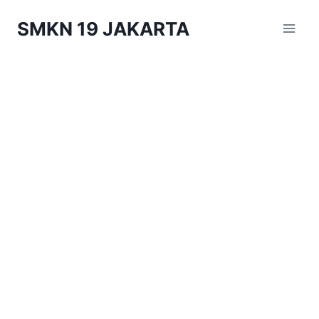
Skip
SMKN 19 JAKARTA
to
content