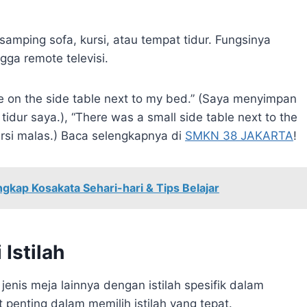
 samping sofa, kursi, atau tempat tidur. Fungsinya
gga remote televisi.
e on the side table next to my bed.” (Saya menyimpan
idur saya.), “There was a small side table next to the
ursi malas.) Baca selengkapnya di
SMKN 38 JAKARTA
!
kap Kosakata Sehari-hari & Tips Belajar
 Istilah
 jenis meja lainnya dengan istilah spesifik dalam
penting dalam memilih istilah yang tepat.