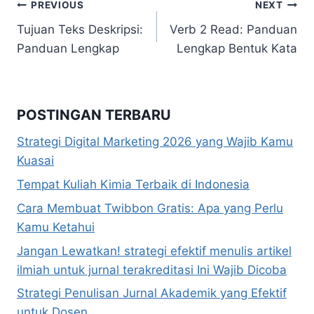
Navigasi
PREVIOUS
NEXT
Tujuan Teks Deskripsi:
Verb 2 Read: Panduan
pos
Panduan Lengkap
Lengkap Bentuk Kata
POSTINGAN TERBARU
Strategi Digital Marketing 2026 yang Wajib Kamu
Kuasai
Tempat Kuliah Kimia Terbaik di Indonesia
Cara Membuat Twibbon Gratis: Apa yang Perlu
Kamu Ketahui
Jangan Lewatkan! strategi efektif menulis artikel
ilmiah untuk jurnal terakreditasi Ini Wajib Dicoba
Strategi Penulisan Jurnal Akademik yang Efektif
untuk Dosen