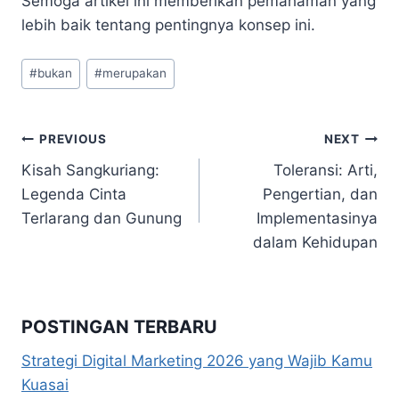
Semoga artikel ini memberikan pemahaman yang
lebih baik tentang pentingnya konsep ini.
Post
#
bukan
#
merupakan
Tags:
Navigasi
PREVIOUS
NEXT
Kisah Sangkuriang:
Toleransi: Arti,
pos
Legenda Cinta
Pengertian, dan
Terlarang dan Gunung
Implementasinya
dalam Kehidupan
POSTINGAN TERBARU
Strategi Digital Marketing 2026 yang Wajib Kamu
Kuasai