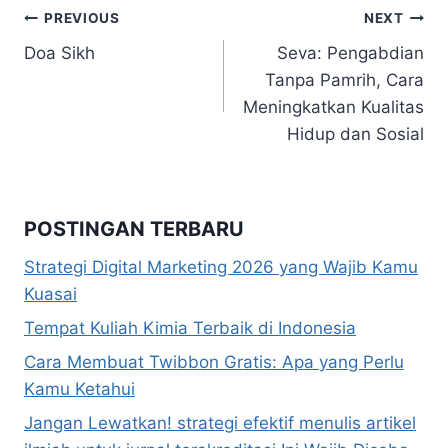
Navigasi
PREVIOUS
NEXT
Doa Sikh
Seva: Pengabdian
pos
Tanpa Pamrih, Cara
Meningkatkan Kualitas
Hidup dan Sosial
POSTINGAN TERBARU
Strategi Digital Marketing 2026 yang Wajib Kamu
Kuasai
Tempat Kuliah Kimia Terbaik di Indonesia
Cara Membuat Twibbon Gratis: Apa yang Perlu
Kamu Ketahui
Jangan Lewatkan! strategi efektif menulis artikel