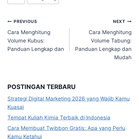
Tags:
Navigasi
PREVIOUS
NEXT
Cara Menghitung
Cara Menghitung
pos
Volume Kubus:
Volume Tabung:
Panduan Lengkap dan
Panduan Lengkap dan
Mudah
POSTINGAN TERBARU
Strategi Digital Marketing 2026 yang Wajib Kamu
Kuasai
Tempat Kuliah Kimia Terbaik di Indonesia
Cara Membuat Twibbon Gratis: Apa yang Perlu
Kamu Ketahui