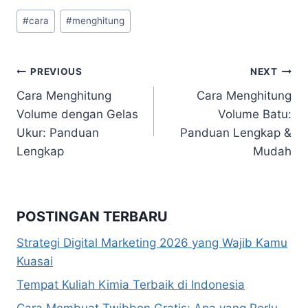
Post
#
cara
#
menghitung
Tags:
Navigasi
PREVIOUS
NEXT
Cara Menghitung
Cara Menghitung
pos
Volume dengan Gelas
Volume Batu:
Ukur: Panduan
Panduan Lengkap &
Lengkap
Mudah
POSTINGAN TERBARU
Strategi Digital Marketing 2026 yang Wajib Kamu
Kuasai
Tempat Kuliah Kimia Terbaik di Indonesia
Cara Membuat Twibbon Gratis: Apa yang Perlu