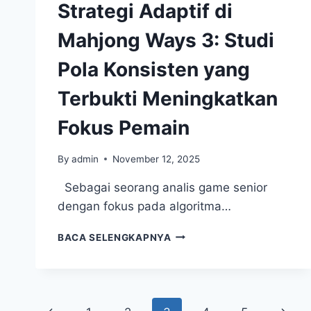
Strategi Adaptif di
MODERN
Mahjong Ways 3: Studi
Pola Konsisten yang
Terbukti Meningkatkan
Fokus Pemain
By
admin
November 12, 2025
Sebagai seorang analis game senior
dengan fokus pada algoritma…
STRATEGI
BACA SELENGKAPNYA
ADAPTIF
DI
MAHJONG
WAYS
3: