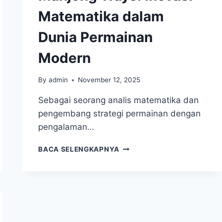
Matematika dalam
Dunia Permainan
Modern
By
admin
November 12, 2025
Sebagai seorang analis matematika dan
pengembang strategi permainan dengan
pengalaman…
MENGANALISIS
BACA SELENGKAPNYA
MEKANISME
MULTIPLIER
DI
MAHJONG
WAYS:
INOVASI
MATEMATIKA