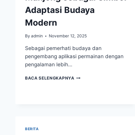
Adaptasi Budaya
Modern
By
admin
November 12, 2025
Sebagai pemerhati budaya dan
pengembang aplikasi permainan dengan
pengalaman lebih…
DARI
BACA SELENGKAPNYA
TRADISIONAL
KE
DIGITAL:
TRANSFORMASI
MAHJONG
SEBAGAI
SIMBOL
ADAPTASI
BERITA
BUDAYA