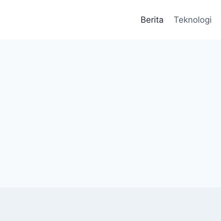
Berita
Teknologi