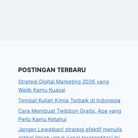
POSTINGAN TERBARU
Strategi Digital Marketing 2026 yang
Wajib Kamu Kuasai
Tempat Kuliah Kimia Terbaik di Indonesia
Cara Membuat Twibbon Gratis: Apa yang
Perlu Kamu Ketahui
Jangan Lewatkan! strategi efektif menulis
artikel ilmiah untuk jurnal terakreditasi Ini