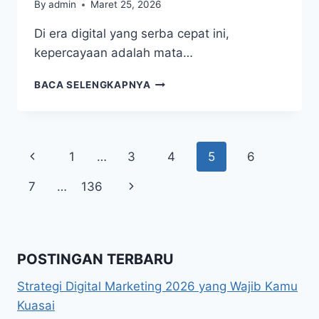
By
admin
Maret 25, 2026
Di era digital yang serba cepat ini,
kepercayaan adalah mata…
PINTU
BACA SELENGKAPNYA
PLAY:
MENJELAJAHI
INTEGRITAS
DAN
Page
Previous
1
…
3
4
5
6
KEPERCAYAAN
PLATFORM
navigation
Page
Next
7
…
136
Page
POSTINGAN TERBARU
Strategi Digital Marketing 2026 yang Wajib Kamu
Kuasai