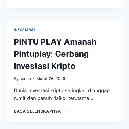
PLAY
PROFESIONAL
PINTUPLAY:
SOLUSI
PINTU
INFORMASI
INDUSTRI
PINTU PLAY Amanah
Pintuplay: Gerbang
Investasi Kripto
By
admin
Maret 26, 2026
Dunia investasi kripto seringkali dianggap
rumit dan penuh risiko, terutama…
PINTU
BACA SELENGKAPNYA
PLAY
AMANAH
PINTUPLAY: