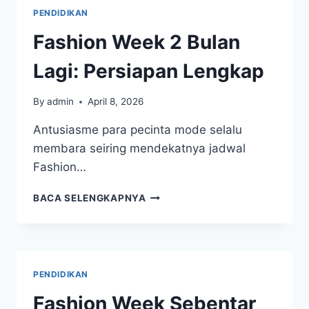
DALAM
PENDIDIKAN
30
Fashion Week 2 Bulan
Lagi: Persiapan Lengkap
By
admin
April 8, 2026
Antusiasme para pecinta mode selalu
membara seiring mendekatnya jadwal
Fashion…
FASHION
BACA SELENGKAPNYA
WEEK
2
BULAN
LAGI:
PERSIAPAN
PENDIDIKAN
LENGKAP
Fashion Week Sebentar