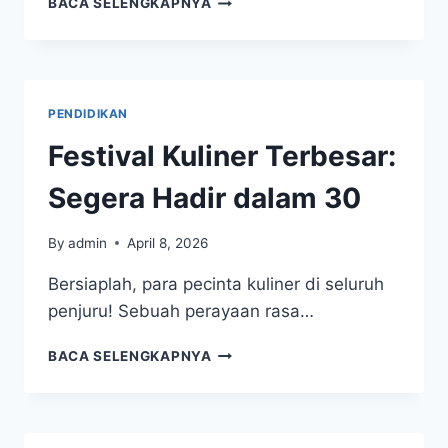
BACA SELENGKAPNYA
KULINER
60
HARI
LAGI:
BERSIAPLAH
PENDIDIKAN
UNTUK
Festival Kuliner Terbesar:
Segera Hadir dalam 30
By
admin
April 8, 2026
Bersiaplah, para pecinta kuliner di seluruh
penjuru! Sebuah perayaan rasa…
FESTIVAL
BACA SELENGKAPNYA
KULINER
TERBESAR:
SEGERA
HADIR