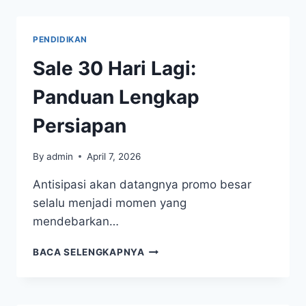
SIAP-
SIAP
DISKON
PENDIDIKAN
BESAR,
HANYA
Sale 30 Hari Lagi:
Panduan Lengkap
Persiapan
By
admin
April 7, 2026
Antisipasi akan datangnya promo besar
selalu menjadi momen yang
mendebarkan…
SALE
BACA SELENGKAPNYA
30
HARI
LAGI:
PANDUAN