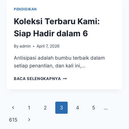
LENGKAP
PENDIDIKAN
PERSIAPAN
Koleksi Terbaru Kami:
Siap Hadir dalam 6
By
admin
April 7, 2026
Antisipasi adalah bumbu terbaik dalam
setiap penantian, dan kali ini,…
KOLEKSI
BACA SELENGKAPNYA
TERBARU
KAMI:
SIAP
HADIR
Page
Previous
1
2
3
4
5
…
DALAM
6
navigation
Page
Next
615