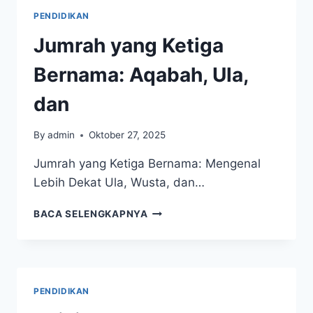
CIRI,
PENDIDIKAN
DAN
Jumrah yang Ketiga
Bernama: Aqabah, Ula,
dan
By
admin
Oktober 27, 2025
Jumrah yang Ketiga Bernama: Mengenal
Lebih Dekat Ula, Wusta, dan…
JUMRAH
BACA SELENGKAPNYA
YANG
KETIGA
BERNAMA:
AQABAH,
ULA,
PENDIDIKAN
DAN