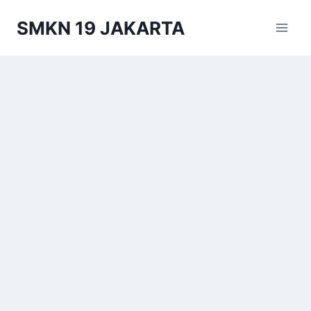
Skip
SMKN 19 JAKARTA
to
content