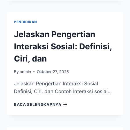
LAMPAU:
PANDUAN
LENGKAP
DAN
PENDIDIKAN
CONTOH
Jelaskan Pengertian
Interaksi Sosial: Definisi,
Ciri, dan
By
admin
Oktober 27, 2025
Jelaskan Pengertian Interaksi Sosial:
Definisi, Ciri, dan Contoh Interaksi sosial…
JELASKAN
BACA SELENGKAPNYA
PENGERTIAN
INTERAKSI
SOSIAL:
DEFINISI,