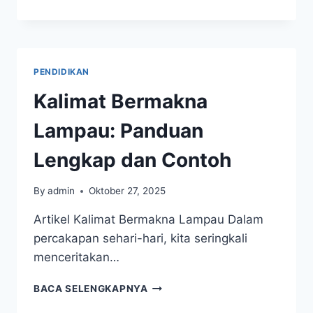
TARI
PIRING:
MENGUNGKAP
KEINDAHAN
DAN
PENDIDIKAN
MAKNA
Kalimat Bermakna
Lampau: Panduan
Lengkap dan Contoh
By
admin
Oktober 27, 2025
Artikel Kalimat Bermakna Lampau Dalam
percakapan sehari-hari, kita seringkali
menceritakan…
KALIMAT
BACA SELENGKAPNYA
BERMAKNA