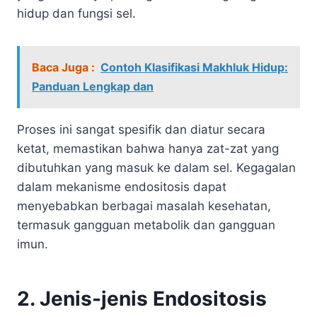
hidup dan fungsi sel.
Baca Juga :
Contoh Klasifikasi Makhluk Hidup:
Panduan Lengkap dan
Proses ini sangat spesifik dan diatur secara
ketat, memastikan bahwa hanya zat-zat yang
dibutuhkan yang masuk ke dalam sel. Kegagalan
dalam mekanisme endositosis dapat
menyebabkan berbagai masalah kesehatan,
termasuk gangguan metabolik dan gangguan
imun.
2. Jenis-jenis Endositosis