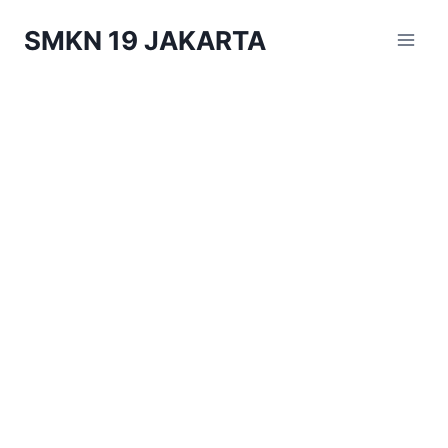
Skip
SMKN 19 JAKARTA
to
content