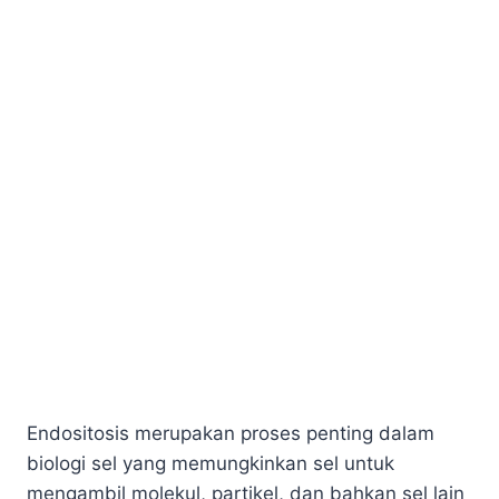
Endositosis merupakan proses penting dalam
biologi sel yang memungkinkan sel untuk
mengambil molekul, partikel, dan bahkan sel lain