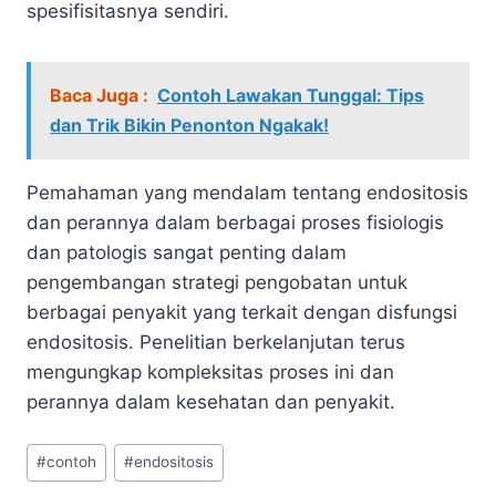
spesifisitasnya sendiri.
Baca Juga :
Contoh Lawakan Tunggal: Tips
dan Trik Bikin Penonton Ngakak!
Pemahaman yang mendalam tentang endositosis
dan perannya dalam berbagai proses fisiologis
dan patologis sangat penting dalam
pengembangan strategi pengobatan untuk
berbagai penyakit yang terkait dengan disfungsi
endositosis. Penelitian berkelanjutan terus
mengungkap kompleksitas proses ini dan
perannya dalam kesehatan dan penyakit.
Post
#
contoh
#
endositosis
Tags: