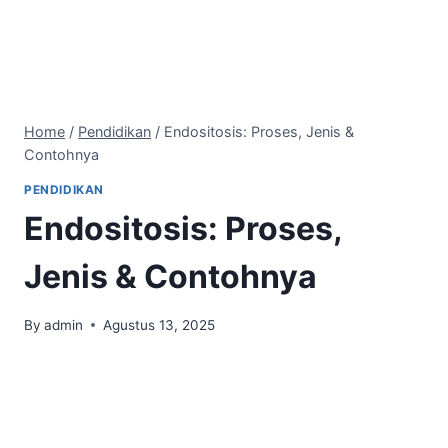
Home
/
Pendidikan
/
Endositosis: Proses, Jenis &
Contohnya
PENDIDIKAN
Endositosis: Proses,
Jenis & Contohnya
By
admin
Agustus 13, 2025