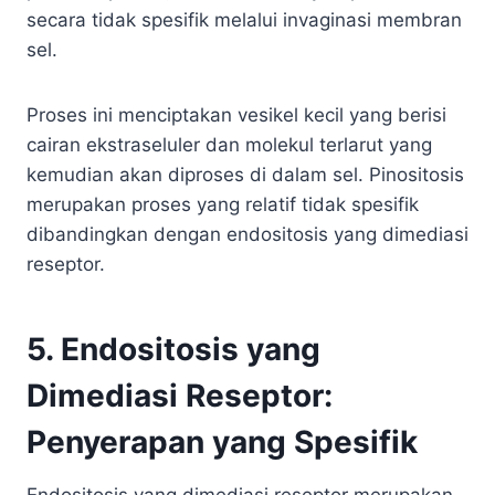
secara tidak spesifik melalui invaginasi membran
sel.
Proses ini menciptakan vesikel kecil yang berisi
cairan ekstraseluler dan molekul terlarut yang
kemudian akan diproses di dalam sel. Pinositosis
merupakan proses yang relatif tidak spesifik
dibandingkan dengan endositosis yang dimediasi
reseptor.
5. Endositosis yang
Dimediasi Reseptor:
Penyerapan yang Spesifik
Endositosis yang dimediasi reseptor merupakan