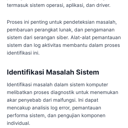
termasuk sistem operasi, aplikasi, dan driver.
Proses ini penting untuk pendeteksian masalah,
pembaruan perangkat lunak, dan pengamanan
sistem dari serangan siber. Alat-alat pemantauan
sistem dan log aktivitas membantu dalam proses
identifikasi ini.
Identifikasi Masalah Sistem
Identifikasi masalah dalam sistem komputer
melibatkan proses diagnostik untuk menemukan
akar penyebab dari malfungsi. Ini dapat
mencakup analisis log error, pemantauan
performa sistem, dan pengujian komponen
individual.