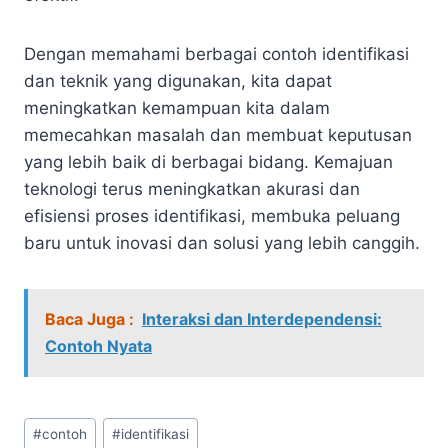
Dengan memahami berbagai contoh identifikasi
dan teknik yang digunakan, kita dapat
meningkatkan kemampuan kita dalam
memecahkan masalah dan membuat keputusan
yang lebih baik di berbagai bidang. Kemajuan
teknologi terus meningkatkan akurasi dan
efisiensi proses identifikasi, membuka peluang
baru untuk inovasi dan solusi yang lebih canggih.
Baca Juga :
Interaksi dan Interdependensi:
Contoh Nyata
Post
#
contoh
#
identifikasi