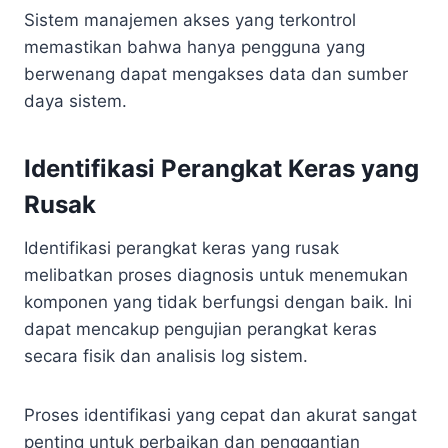
Sistem manajemen akses yang terkontrol
memastikan bahwa hanya pengguna yang
berwenang dapat mengakses data dan sumber
daya sistem.
Identifikasi Perangkat Keras yang
Rusak
Identifikasi perangkat keras yang rusak
melibatkan proses diagnosis untuk menemukan
komponen yang tidak berfungsi dengan baik. Ini
dapat mencakup pengujian perangkat keras
secara fisik dan analisis log sistem.
Proses identifikasi yang cepat dan akurat sangat
penting untuk perbaikan dan penggantian