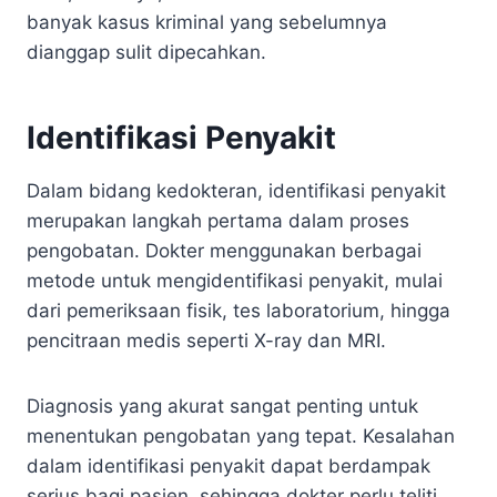
banyak kasus kriminal yang sebelumnya
dianggap sulit dipecahkan.
Identifikasi Penyakit
Dalam bidang kedokteran, identifikasi penyakit
merupakan langkah pertama dalam proses
pengobatan. Dokter menggunakan berbagai
metode untuk mengidentifikasi penyakit, mulai
dari pemeriksaan fisik, tes laboratorium, hingga
pencitraan medis seperti X-ray dan MRI.
Diagnosis yang akurat sangat penting untuk
menentukan pengobatan yang tepat. Kesalahan
dalam identifikasi penyakit dapat berdampak
serius bagi pasien, sehingga dokter perlu teliti