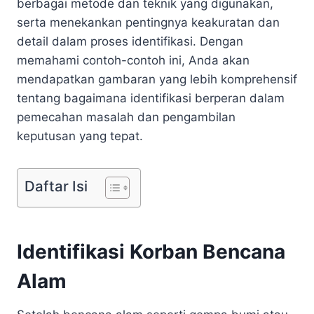
berbagai metode dan teknik yang digunakan,
serta menekankan pentingnya keakuratan dan
detail dalam proses identifikasi. Dengan
memahami contoh-contoh ini, Anda akan
mendapatkan gambaran yang lebih komprehensif
tentang bagaimana identifikasi berperan dalam
pemecahan masalah dan pengambilan
keputusan yang tepat.
Daftar Isi
Identifikasi Korban Bencana
Alam