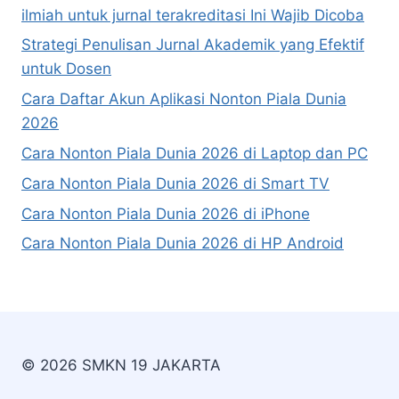
ilmiah untuk jurnal terakreditasi Ini Wajib Dicoba
Strategi Penulisan Jurnal Akademik yang Efektif
untuk Dosen
Cara Daftar Akun Aplikasi Nonton Piala Dunia
2026
Cara Nonton Piala Dunia 2026 di Laptop dan PC
Cara Nonton Piala Dunia 2026 di Smart TV
Cara Nonton Piala Dunia 2026 di iPhone
Cara Nonton Piala Dunia 2026 di HP Android
© 2026 SMKN 19 JAKARTA