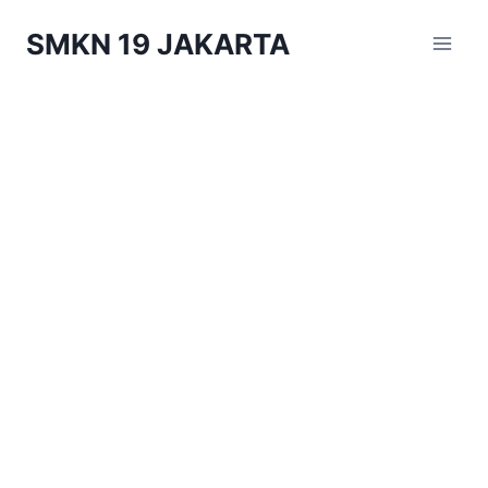
Skip
SMKN 19 JAKARTA
to
content