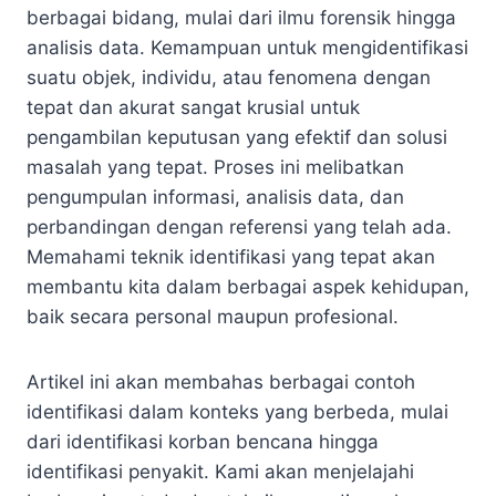
berbagai bidang, mulai dari ilmu forensik hingga
analisis data. Kemampuan untuk mengidentifikasi
suatu objek, individu, atau fenomena dengan
tepat dan akurat sangat krusial untuk
pengambilan keputusan yang efektif dan solusi
masalah yang tepat. Proses ini melibatkan
pengumpulan informasi, analisis data, dan
perbandingan dengan referensi yang telah ada.
Memahami teknik identifikasi yang tepat akan
membantu kita dalam berbagai aspek kehidupan,
baik secara personal maupun profesional.
Artikel ini akan membahas berbagai contoh
identifikasi dalam konteks yang berbeda, mulai
dari identifikasi korban bencana hingga
identifikasi penyakit. Kami akan menjelajahi