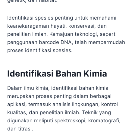
Identifikasi spesies penting untuk memahami
keanekaragaman hayati, konservasi, dan
penelitian ilmiah. Kemajuan teknologi, seperti
penggunaan barcode DNA, telah mempermudah
proses identifikasi spesies.
Identifikasi Bahan Kimia
Dalam ilmu kimia, identifikasi bahan kimia
merupakan proses penting dalam berbagai
aplikasi, termasuk analisis lingkungan, kontrol
kualitas, dan penelitian ilmiah. Teknik yang
digunakan meliputi spektroskopi, kromatografi,
dan titrasi.