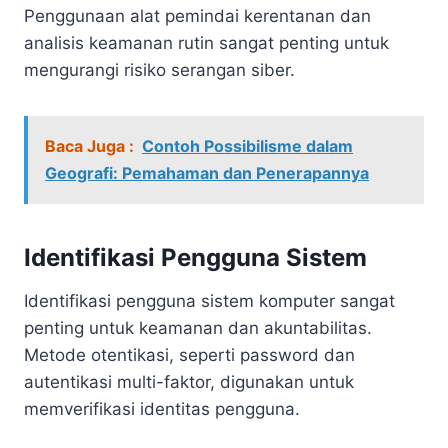
Penggunaan alat pemindai kerentanan dan
analisis keamanan rutin sangat penting untuk
mengurangi risiko serangan siber.
Baca Juga :
Contoh Possibilisme dalam
Geografi: Pemahaman dan Penerapannya
Identifikasi Pengguna Sistem
Identifikasi pengguna sistem komputer sangat
penting untuk keamanan dan akuntabilitas.
Metode otentikasi, seperti password dan
autentikasi multi-faktor, digunakan untuk
memverifikasi identitas pengguna.