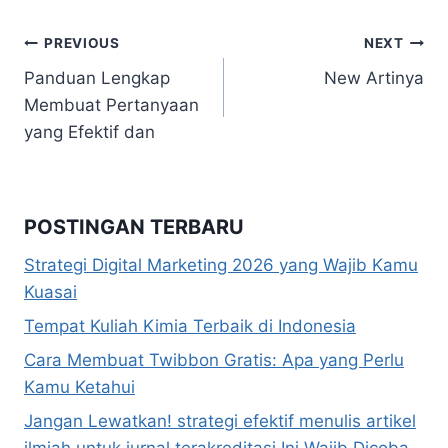
Navigasi
PREVIOUS
NEXT
Panduan Lengkap
New Artinya
pos
Membuat Pertanyaan
yang Efektif dan
POSTINGAN TERBARU
Strategi Digital Marketing 2026 yang Wajib Kamu
Kuasai
Tempat Kuliah Kimia Terbaik di Indonesia
Cara Membuat Twibbon Gratis: Apa yang Perlu
Kamu Ketahui
Jangan Lewatkan! strategi efektif menulis artikel
ilmiah untuk jurnal terakreditasi Ini Wajib Dicoba