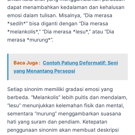
dapat menambahkan kedalaman dan kehalusan
emosi dalam tulisan. Misalnya, “Dia merasa
*sedih*” bisa diganti dengan “Dia merasa
*melankolis*,” “Dia merasa *lesu*,” atau “Dia
merasa *murung*”.
Baca Juga :
Contoh Patung Deformatif: Seni
yang Menantang Persepsi
Setiap sinonim memiliki gradasi emosi yang
berbeda. “Melankolis” lebih puitis dan mendalam,
“lesu” menunjukkan kelemahan fisik dan mental,
sementara “murung” menggambarkan suasana
hati yang suram dan pendiam. Ketepatan
penggunaan sinonim akan membuat deskripsi