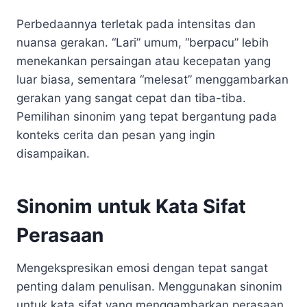
Perbedaannya terletak pada intensitas dan
nuansa gerakan. “Lari” umum, “berpacu” lebih
menekankan persaingan atau kecepatan yang
luar biasa, sementara “melesat” menggambarkan
gerakan yang sangat cepat dan tiba-tiba.
Pemilihan sinonim yang tepat bergantung pada
konteks cerita dan pesan yang ingin
disampaikan.
Sinonim untuk Kata Sifat
Perasaan
Mengekspresikan emosi dengan tepat sangat
penting dalam penulisan. Menggunakan sinonim
untuk kata sifat yang menggambarkan perasaan