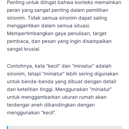
Penting untuk diingat bahwa konteks memainkan
peran yang sangat penting dalam pemilihan
sinonim. Tidak semua sinonim dapat saling
menggantikan dalam semua situasi.
Mempertimbangkan gaya penulisan, target
pembaca, dan pesan yang ingin disampaikan
sangat krusial.
Contohnya, kata “kecil” dan “miniatur” adalah
sinonim, tetapi “miniatur” lebih sering digunakan
untuk benda-benda yang dibuat dengan detail
dan ketelitian tinggi. Menggunakan “miniatur”
untuk menggambarkan ukuran rumah akan
terdengar aneh dibandingkan dengan
menggunakan “kecil”.