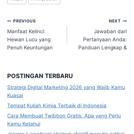
Tags:
Navigasi
PREVIOUS
NEXT
Manfaat Kelinci:
Jawaban dari
pos
Hewan Lucu yang
Pertanyaan Anda:
Penuh Keuntungan
Panduan Lengkap &
POSTINGAN TERBARU
Strategi Digital Marketing 2026 yang Wajib Kamu
Kuasai
Tempat Kuliah Kimia Terbaik di Indonesia
Cara Membuat Twibbon Gratis: Apa yang Perlu
Kamu Ketahui
Jangan Lewatkan! strategi efektif menulis artikel