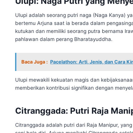
Ulupi: Naga Putri yang Meny
Ulupi adalah seorang putri naga (Naga Kanya) ya
bertemu Arjuna saat ia berada dalam pengasinga
kutukan dan memiliki seorang putra bernama Ira
pahlawan dalam perang Bharatayuddha.
Baca Juga :
Pacelathon: Arti, Jenis, dan Cara Ki
Ulupi mewakili kekuatan magis dan kebijaksanaa
memberikan kontribusi signifikan dengan menye
Citranggada: Putri Raja Man
Citranggada adalah putri dari Raja Manipur, yan
seni bela diri. Arjuna menikahi Citranggada set