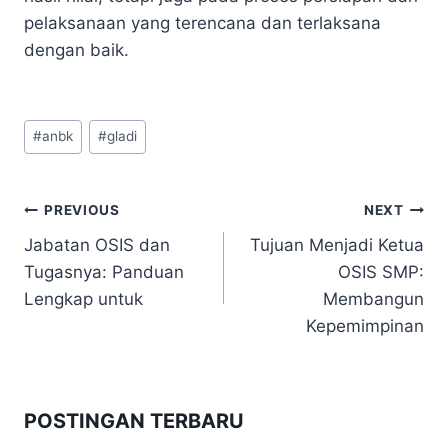
pelaksanaan yang terencana dan terlaksana
dengan baik.
Post
#
anbk
#
gladi
Tags:
Navigasi
PREVIOUS
NEXT
Jabatan OSIS dan
Tujuan Menjadi Ketua
pos
Tugasnya: Panduan
OSIS SMP:
Lengkap untuk
Membangun
Kepemimpinan
POSTINGAN TERBARU