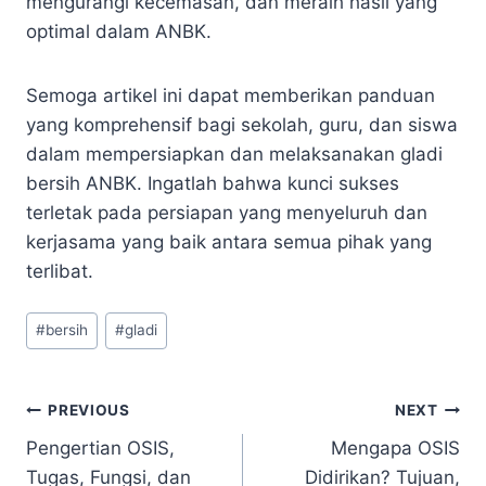
mengurangi kecemasan, dan meraih hasil yang
optimal dalam ANBK.
Semoga artikel ini dapat memberikan panduan
yang komprehensif bagi sekolah, guru, dan siswa
dalam mempersiapkan dan melaksanakan gladi
bersih ANBK. Ingatlah bahwa kunci sukses
terletak pada persiapan yang menyeluruh dan
kerjasama yang baik antara semua pihak yang
terlibat.
Post
#
bersih
#
gladi
Tags:
Navigasi
PREVIOUS
NEXT
Pengertian OSIS,
Mengapa OSIS
pos
Tugas, Fungsi, dan
Didirikan? Tujuan,