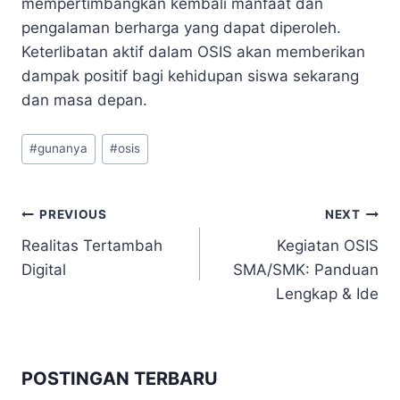
mempertimbangkan kembali manfaat dan
pengalaman berharga yang dapat diperoleh.
Keterlibatan aktif dalam OSIS akan memberikan
dampak positif bagi kehidupan siswa sekarang
dan masa depan.
Post
#
gunanya
#
osis
Tags:
Navigasi
PREVIOUS
NEXT
Realitas Tertambah
Kegiatan OSIS
pos
Digital
SMA/SMK: Panduan
Lengkap & Ide
POSTINGAN TERBARU