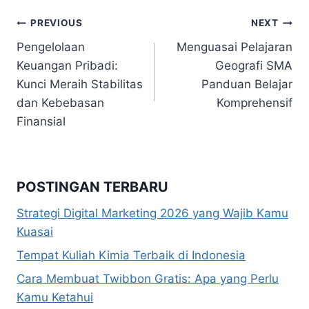
Navigasi
PREVIOUS
NEXT
Pengelolaan
Menguasai Pelajaran
pos
Keuangan Pribadi:
Geografi SMA
Kunci Meraih Stabilitas
Panduan Belajar
dan Kebebasan
Komprehensif
Finansial
POSTINGAN TERBARU
Strategi Digital Marketing 2026 yang Wajib Kamu
Kuasai
Tempat Kuliah Kimia Terbaik di Indonesia
Cara Membuat Twibbon Gratis: Apa yang Perlu
Kamu Ketahui