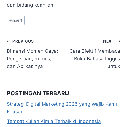
dan bidang keahlian.
Post
#
insert
Tags:
Navigasi
PREVIOUS
NEXT
Dimensi Momen Gaya:
Cara Efektif Membaca
pos
Pengertian, Rumus,
Buku Bahasa Inggris
dan Aplikasinya
untuk
POSTINGAN TERBARU
Strategi Digital Marketing 2026 yang Wajib Kamu
Kuasai
Tempat Kuliah Kimia Terbaik di Indonesia