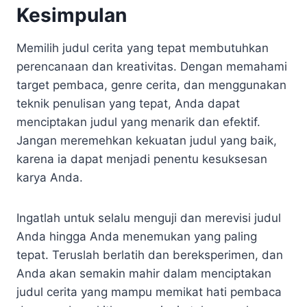
Kesimpulan
Memilih judul cerita yang tepat membutuhkan
perencanaan dan kreativitas. Dengan memahami
target pembaca, genre cerita, dan menggunakan
teknik penulisan yang tepat, Anda dapat
menciptakan judul yang menarik dan efektif.
Jangan meremehkan kekuatan judul yang baik,
karena ia dapat menjadi penentu kesuksesan
karya Anda.
Ingatlah untuk selalu menguji dan merevisi judul
Anda hingga Anda menemukan yang paling
tepat. Teruslah berlatih dan bereksperimen, dan
Anda akan semakin mahir dalam menciptakan
judul cerita yang mampu memikat hati pembaca