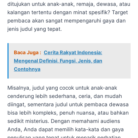
ditujukan untuk anak-anak, remaja, dewasa, atau
kalangan tertentu dengan minat spesifik? Target
pembaca akan sangat mempengaruhi gaya dan
jenis judul yang tepat.
Baca Juga :
Cerita Rakyat Indonesia:
Mengenal Definisi, Fungsi, Jenis, dan
Contohnya
Misalnya, judul yang cocok untuk anak-anak
cenderung lebih sederhana, ceria, dan mudah
diingat, sementara judul untuk pembaca dewasa
bisa lebih kompleks, penuh nuansa, atau bahkan
sedikit misterius. Dengan memahami audiens
Anda, Anda dapat memilih kata-kata dan gaya
penulisan yang tepat untuk menarik perhatian