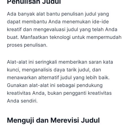
Penulisan Judul
Ada banyak alat bantu penulisan judul yang
dapat membantu Anda menemukan ide-ide
kreatif dan mengevaluasi judul yang telah Anda
buat. Manfaatkan teknologi untuk mempermudah
proses penulisan.
Alat-alat ini seringkali memberikan saran kata
kunci, menganalisis daya tarik judul, dan
menawarkan alternatif judul yang lebih baik.
Gunakan alat-alat ini sebagai pendukung
kreativitas Anda, bukan pengganti kreativitas
Anda sendiri.
Menguji dan Merevisi Judul