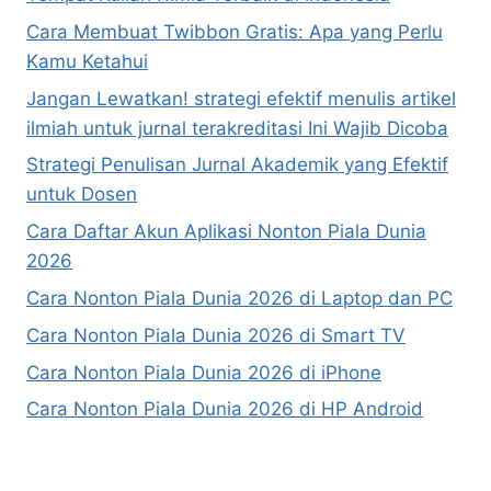
Cara Membuat Twibbon Gratis: Apa yang Perlu
Kamu Ketahui
Jangan Lewatkan! strategi efektif menulis artikel
ilmiah untuk jurnal terakreditasi Ini Wajib Dicoba
Strategi Penulisan Jurnal Akademik yang Efektif
untuk Dosen
Cara Daftar Akun Aplikasi Nonton Piala Dunia
2026
Cara Nonton Piala Dunia 2026 di Laptop dan PC
Cara Nonton Piala Dunia 2026 di Smart TV
Cara Nonton Piala Dunia 2026 di iPhone
Cara Nonton Piala Dunia 2026 di HP Android