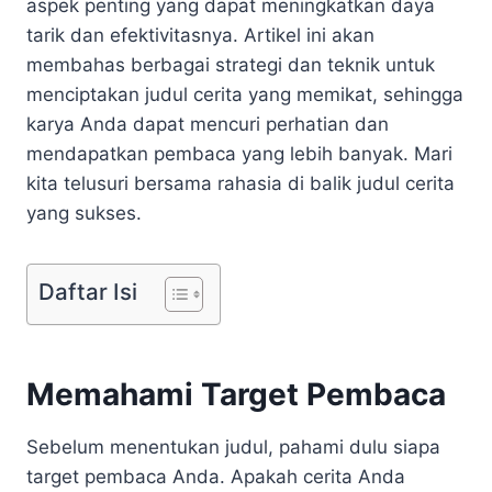
aspek penting yang dapat meningkatkan daya
tarik dan efektivitasnya. Artikel ini akan
membahas berbagai strategi dan teknik untuk
menciptakan judul cerita yang memikat, sehingga
karya Anda dapat mencuri perhatian dan
mendapatkan pembaca yang lebih banyak. Mari
kita telusuri bersama rahasia di balik judul cerita
yang sukses.
Daftar Isi
Memahami Target Pembaca
Sebelum menentukan judul, pahami dulu siapa
target pembaca Anda. Apakah cerita Anda