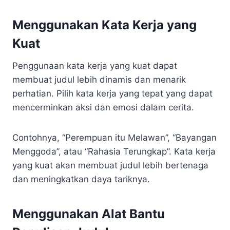
Menggunakan Kata Kerja yang
Kuat
Penggunaan kata kerja yang kuat dapat
membuat judul lebih dinamis dan menarik
perhatian. Pilih kata kerja yang tepat yang dapat
mencerminkan aksi dan emosi dalam cerita.
Contohnya, “Perempuan itu Melawan”, “Bayangan
Menggoda”, atau “Rahasia Terungkap”. Kata kerja
yang kuat akan membuat judul lebih bertenaga
dan meningkatkan daya tariknya.
Menggunakan Alat Bantu