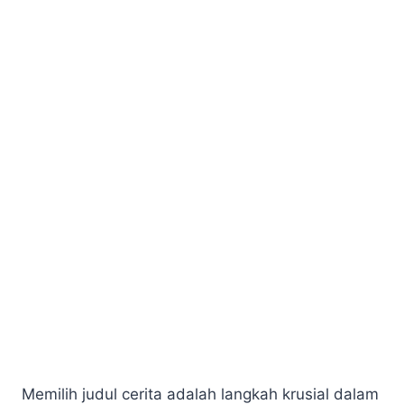
Memilih judul cerita adalah langkah krusial dalam