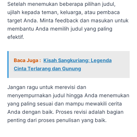
Setelah menemukan beberapa pilihan judul,
ujilah kepada teman, keluarga, atau pembaca
target Anda. Minta feedback dan masukan untuk
membantu Anda memilih judul yang paling
efektif.
Baca Juga :
Kisah Sangkuriang: Legenda
Cinta Terlarang dan Gunung
Jangan ragu untuk merevisi dan
menyempurnakan judul hingga Anda menemukan
yang paling sesuai dan mampu mewakili cerita
Anda dengan baik. Proses revisi adalah bagian
penting dari proses penulisan yang baik.