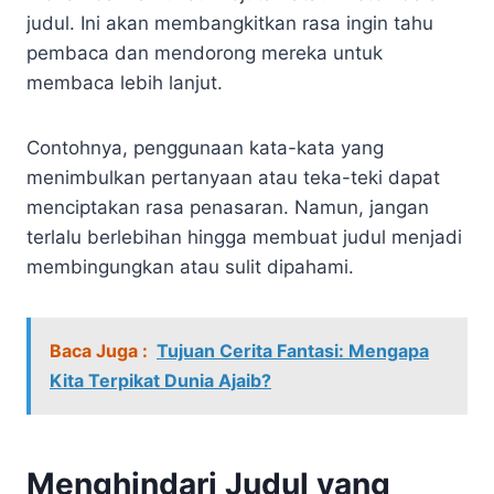
judul. Ini akan membangkitkan rasa ingin tahu
pembaca dan mendorong mereka untuk
membaca lebih lanjut.
Contohnya, penggunaan kata-kata yang
menimbulkan pertanyaan atau teka-teki dapat
menciptakan rasa penasaran. Namun, jangan
terlalu berlebihan hingga membuat judul menjadi
membingungkan atau sulit dipahami.
Baca Juga :
Tujuan Cerita Fantasi: Mengapa
Kita Terpikat Dunia Ajaib?
Menghindari Judul yang