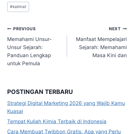
Post
#
kalimat
Tags:
Navigasi
PREVIOUS
NEXT
Memahami Unsur-
Manfaat Mempelajari
pos
Unsur Sejarah:
Sejarah: Memahami
Panduan Lengkap
Masa Kini dan
untuk Pemula
POSTINGAN TERBARU
Strategi Digital Marketing 2026 yang Wajib Kamu
Kuasai
Tempat Kuliah Kimia Terbaik di Indonesia
Cara Membuat Twibbon Gratis: Apa yang Perlu