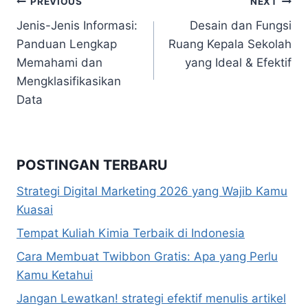
Navigasi
PREVIOUS
NEXT
Jenis-Jenis Informasi:
Desain dan Fungsi
pos
Panduan Lengkap
Ruang Kepala Sekolah
Memahami dan
yang Ideal & Efektif
Mengklasifikasikan
Data
POSTINGAN TERBARU
Strategi Digital Marketing 2026 yang Wajib Kamu
Kuasai
Tempat Kuliah Kimia Terbaik di Indonesia
Cara Membuat Twibbon Gratis: Apa yang Perlu
Kamu Ketahui
Jangan Lewatkan! strategi efektif menulis artikel