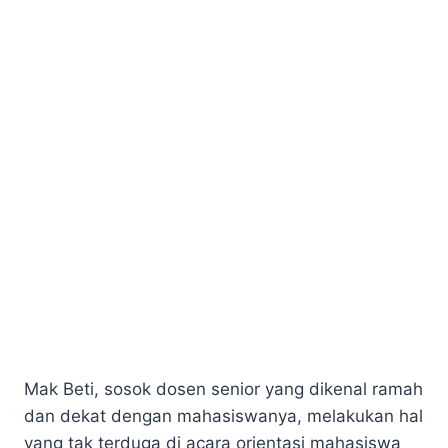
Mak Beti, sosok dosen senior yang dikenal ramah
dan dekat dengan mahasiswanya, melakukan hal
yang tak terduga di acara orientasi mahasiswa