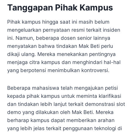
Tanggapan Pihak Kampus
Pihak kampus hingga saat ini masih belum
mengeluarkan pernyataan resmi terkait insiden
ini. Namun, beberapa dosen senior lainnya
menyatakan bahwa tindakan Mak Beti perlu
dikaji ulang. Mereka menekankan pentingnya
menjaga citra kampus dan menghindari hal-hal
yang berpotensi menimbulkan kontroversi.
Beberapa mahasiswa telah mengajukan petisi
kepada pihak kampus untuk meminta klarifikasi
dan tindakan lebih lanjut terkait demonstrasi slot
demo yang dilakukan oleh Mak Beti. Mereka
berharap kampus dapat memberikan arahan
yang lebih jelas terkait penggunaan teknologi di