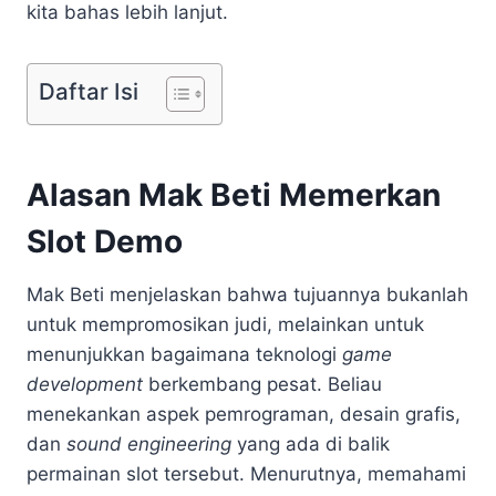
kita bahas lebih lanjut.
Daftar Isi
Alasan Mak Beti Memerkan
Slot Demo
Mak Beti menjelaskan bahwa tujuannya bukanlah
untuk mempromosikan judi, melainkan untuk
menunjukkan bagaimana teknologi
game
development
berkembang pesat. Beliau
menekankan aspek pemrograman, desain grafis,
dan
sound engineering
yang ada di balik
permainan slot tersebut. Menurutnya, memahami