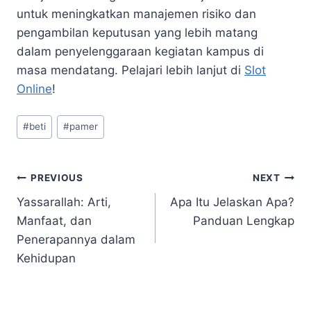
untuk meningkatkan manajemen risiko dan
pengambilan keputusan yang lebih matang
dalam penyelenggaraan kegiatan kampus di
masa mendatang. Pelajari lebih lanjut di
Slot
Online
!
Post
#
beti
#
pamer
Tags:
Navigasi
PREVIOUS
NEXT
Yassarallah: Arti,
Apa Itu Jelaskan Apa?
pos
Manfaat, dan
Panduan Lengkap
Penerapannya dalam
Kehidupan