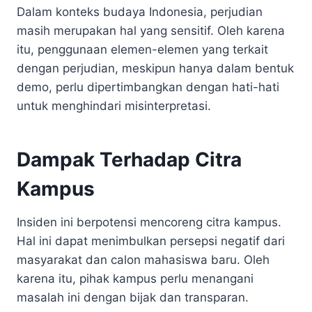
Dalam konteks budaya Indonesia, perjudian
masih merupakan hal yang sensitif. Oleh karena
itu, penggunaan elemen-elemen yang terkait
dengan perjudian, meskipun hanya dalam bentuk
demo, perlu dipertimbangkan dengan hati-hati
untuk menghindari misinterpretasi.
Dampak Terhadap Citra
Kampus
Insiden ini berpotensi mencoreng citra kampus.
Hal ini dapat menimbulkan persepsi negatif dari
masyarakat dan calon mahasiswa baru. Oleh
karena itu, pihak kampus perlu menangani
masalah ini dengan bijak dan transparan.