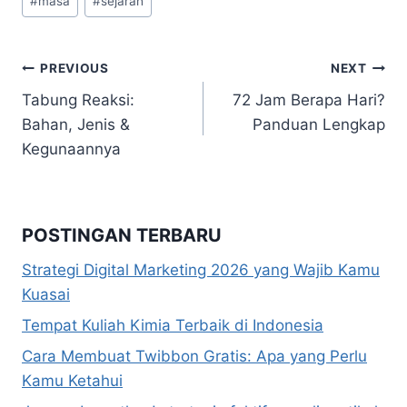
#
masa
#
sejarah
Tags:
Navigasi
PREVIOUS
NEXT
Tabung Reaksi:
72 Jam Berapa Hari?
pos
Bahan, Jenis &
Panduan Lengkap
Kegunaannya
POSTINGAN TERBARU
Strategi Digital Marketing 2026 yang Wajib Kamu
Kuasai
Tempat Kuliah Kimia Terbaik di Indonesia
Cara Membuat Twibbon Gratis: Apa yang Perlu
Kamu Ketahui