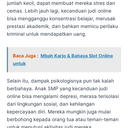
jumlah kecil, dapat membuat mereka stres dan
cemas. Lebih jauh lagi, kecanduan judi online
bisa mengganggu konsentrasi belajar, merusak
prestasi akademik, dan bahkan memicu perilaku
kriminal untuk mendapatkan uang.
Baca Juga :
Mbah Karjo & Bahaya Slot Online
untuk
Selain itu, dampak psikologisnya pun tak kalah
berbahaya. Anak SMP yang kecanduan judi
online bisa mengalami depresi, merasa terisolasi
dari lingkungan sosial, dan kehilangan
kepercayaan diri. Mereka mungkin juga mulai
berbohong kepada orang tua atau teman-teman
untuk menutupi aktivitas judi mereka.