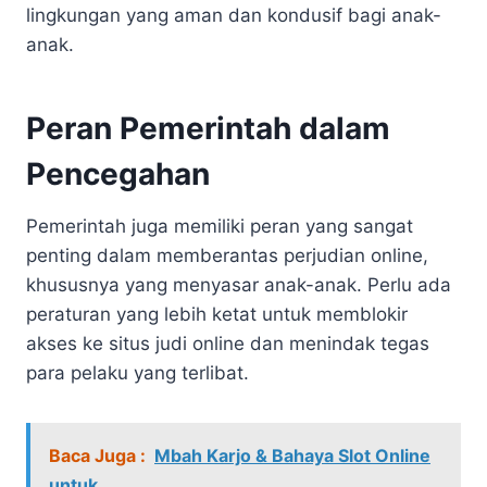
lingkungan yang aman dan kondusif bagi anak-
anak.
Peran Pemerintah dalam
Pencegahan
Pemerintah juga memiliki peran yang sangat
penting dalam memberantas perjudian online,
khususnya yang menyasar anak-anak. Perlu ada
peraturan yang lebih ketat untuk memblokir
akses ke situs judi online dan menindak tegas
para pelaku yang terlibat.
Baca Juga :
Mbah Karjo & Bahaya Slot Online
untuk