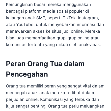
Kemungkinan besar mereka menggunakan
berbagai platform media sosial populer di
kalangan anak SMP, seperti TikTok, Instagram,
atau YouTube, untuk menyebarkan informasi dan
menawarkan akses ke situs judi online. Mereka
bisa juga memanfaatkan grup-grup online atau
komunitas tertentu yang diikuti oleh anak-anak.
Peran Orang Tua dalam
Pencegahan
Orang tua memiliki peran yang sangat vital dalam
mencegah anak-anak mereka terlibat dalam
perjudian online. Komunikasi yang terbuka dan
jujur sangat penting. Orang tua perlu meluangkan