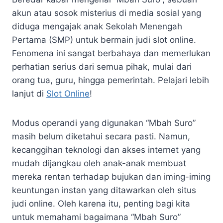
akun atau sosok misterius di media sosial yang
diduga mengajak anak Sekolah Menengah
Pertama (SMP) untuk bermain judi slot online.
Fenomena ini sangat berbahaya dan memerlukan
perhatian serius dari semua pihak, mulai dari
orang tua, guru, hingga pemerintah. Pelajari lebih
lanjut di
Slot Online
!
Modus operandi yang digunakan “Mbah Suro”
masih belum diketahui secara pasti. Namun,
kecanggihan teknologi dan akses internet yang
mudah dijangkau oleh anak-anak membuat
mereka rentan terhadap bujukan dan iming-iming
keuntungan instan yang ditawarkan oleh situs
judi online. Oleh karena itu, penting bagi kita
untuk memahami bagaimana “Mbah Suro”