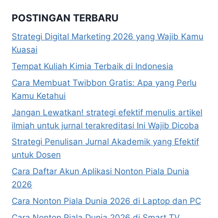
POSTINGAN TERBARU
Strategi Digital Marketing 2026 yang Wajib Kamu
Kuasai
Tempat Kuliah Kimia Terbaik di Indonesia
Cara Membuat Twibbon Gratis: Apa yang Perlu
Kamu Ketahui
Jangan Lewatkan! strategi efektif menulis artikel
ilmiah untuk jurnal terakreditasi Ini Wajib Dicoba
Strategi Penulisan Jurnal Akademik yang Efektif
untuk Dosen
Cara Daftar Akun Aplikasi Nonton Piala Dunia
2026
Cara Nonton Piala Dunia 2026 di Laptop dan PC
Cara Nonton Piala Dunia 2026 di Smart TV