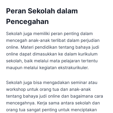
Peran Sekolah dalam
Pencegahan
Sekolah juga memiliki peran penting dalam
mencegah anak-anak terlibat dalam perjudian
online. Materi pendidikan tentang bahaya judi
online dapat dimasukkan ke dalam kurikulum
sekolah, baik melalui mata pelajaran tertentu
maupun melalui kegiatan ekstrakurikuler.
Sekolah juga bisa mengadakan seminar atau
workshop untuk orang tua dan anak-anak
tentang bahaya judi online dan bagaimana cara
mencegahnya. Kerja sama antara sekolah dan
orang tua sangat penting untuk menciptakan