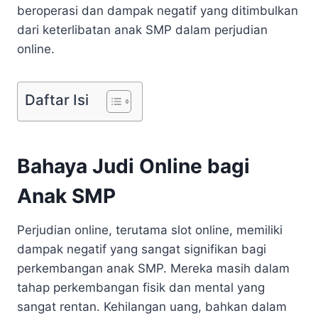
beroperasi dan dampak negatif yang ditimbulkan
dari keterlibatan anak SMP dalam perjudian
online.
Daftar Isi
Bahaya Judi Online bagi
Anak SMP
Perjudian online, terutama slot online, memiliki
dampak negatif yang sangat signifikan bagi
perkembangan anak SMP. Mereka masih dalam
tahap perkembangan fisik dan mental yang
sangat rentan. Kehilangan uang, bahkan dalam