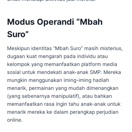
Modus Operandi “Mbah
Suro”
Meskipun identitas “Mbah Suro” masih misterius,
dugaan kuat mengarah pada individu atau
kelompok yang memanfaatkan platform media
sosial untuk mendekati anak-anak SMP. Mereka
mungkin menggunakan iming-iming hadiah
menarik, permainan yang mudah dimenangkan
(yang sebenarnya manipulatif), atau bahkan
memanfaatkan rasa ingin tahu anak-anak untuk
menarik mereka ke dalam perangkap perjudian
online.