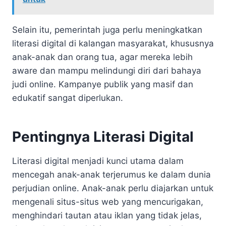
Selain itu, pemerintah juga perlu meningkatkan
literasi digital di kalangan masyarakat, khususnya
anak-anak dan orang tua, agar mereka lebih
aware dan mampu melindungi diri dari bahaya
judi online. Kampanye publik yang masif dan
edukatif sangat diperlukan.
Pentingnya Literasi Digital
Literasi digital menjadi kunci utama dalam
mencegah anak-anak terjerumus ke dalam dunia
perjudian online. Anak-anak perlu diajarkan untuk
mengenali situs-situs web yang mencurigakan,
menghindari tautan atau iklan yang tidak jelas,