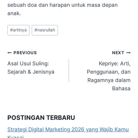
sebuah doa dan harapan untuk masa depan
anak.
Post
#
artinya
#
nasrullah
Tags:
Navigasi
PREVIOUS
NEXT
Asal Usul Suling:
Kepriye: Arti,
pos
Sejarah & Jenisnya
Penggunaan, dan
Ragamnya dalam
Bahasa
POSTINGAN TERBARU
Strategi Digital Marketing 2026 yang Wajib Kamu
Kuasai