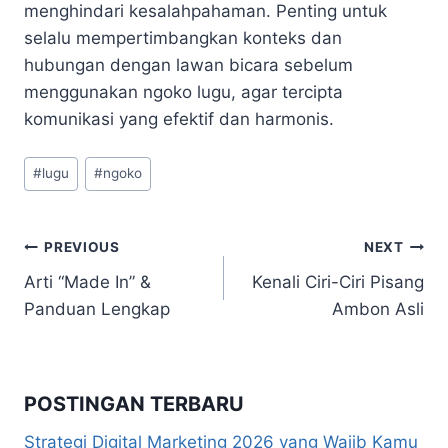
menghindari kesalahpahaman. Penting untuk
selalu mempertimbangkan konteks dan
hubungan dengan lawan bicara sebelum
menggunakan ngoko lugu, agar tercipta
komunikasi yang efektif dan harmonis.
Post
#
lugu
#
ngoko
Tags:
Navigasi
PREVIOUS
NEXT
Arti “Made In” &
Kenali Ciri-Ciri Pisang
pos
Panduan Lengkap
Ambon Asli
POSTINGAN TERBARU
Strategi Digital Marketing 2026 yang Wajib Kamu