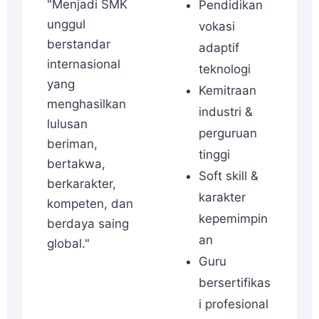
"Menjadi SMK
Pendidikan
unggul
vokasi
berstandar
adaptif
internasional
teknologi
yang
Kemitraan
menghasilkan
industri &
lulusan
perguruan
beriman,
tinggi
bertakwa,
Soft skill &
berkarakter,
karakter
kompeten, dan
kepemimpin
berdaya saing
an
global."
Guru
bersertifikas
i profesional