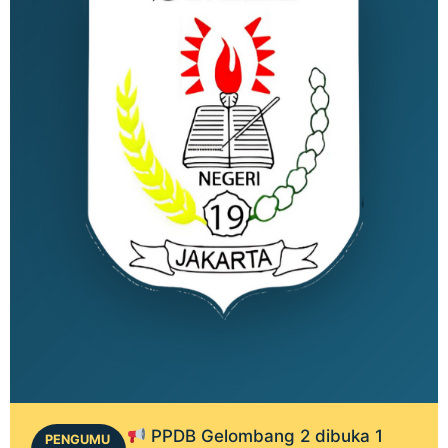
PPDB Gelombang 2 dibuka 1
PENGUMU