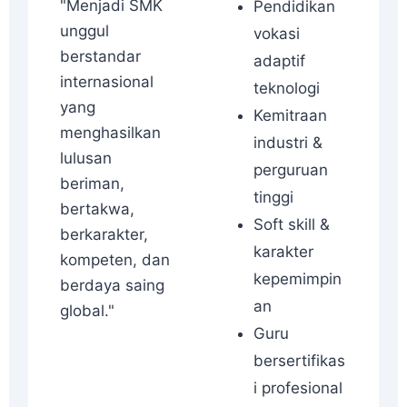
"Menjadi SMK
Pendidikan
unggul
vokasi
berstandar
adaptif
internasional
teknologi
yang
Kemitraan
menghasilkan
industri &
lulusan
perguruan
beriman,
tinggi
bertakwa,
Soft skill &
berkarakter,
karakter
kompeten, dan
kepemimpin
berdaya saing
an
global."
Guru
bersertifikas
i profesional