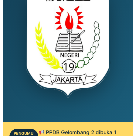
PPDB Gelombang 2 dibuka 1
PENGUMU