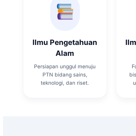
Ilmu Pengetahuan
Il
Alam
Persiapan unggul menuju
F
PTN bidang sains,
bi
teknologi, dan riset.
u