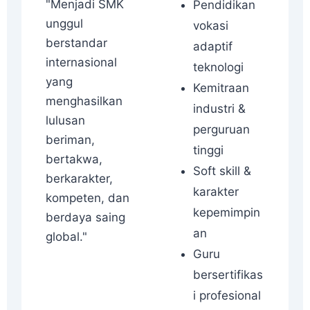
"Menjadi SMK
Pendidikan
unggul
vokasi
berstandar
adaptif
internasional
teknologi
yang
Kemitraan
menghasilkan
industri &
lulusan
perguruan
beriman,
tinggi
bertakwa,
Soft skill &
berkarakter,
karakter
kompeten, dan
kepemimpin
berdaya saing
an
global."
Guru
bersertifikas
i profesional