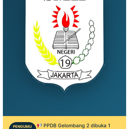
PPDB Gelombang 2 dibuka 1
PENGUMU