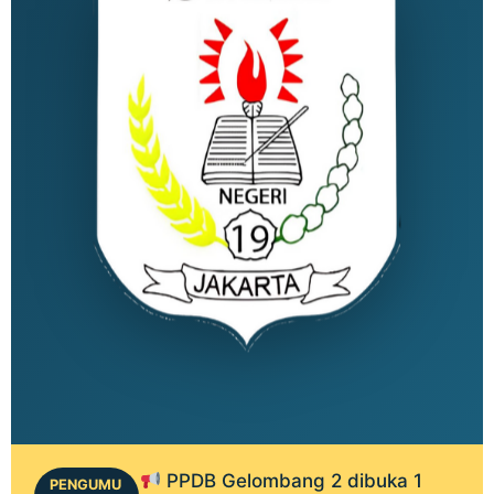
PPDB Gelombang 2 dibuka 1
PENGUMU