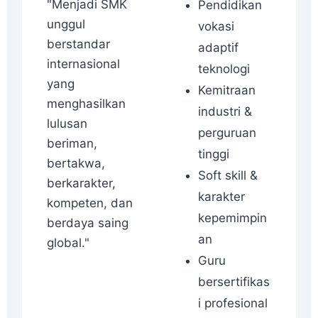
"Menjadi SMK
Pendidikan
unggul
vokasi
berstandar
adaptif
internasional
teknologi
yang
Kemitraan
menghasilkan
industri &
lulusan
perguruan
beriman,
tinggi
bertakwa,
Soft skill &
berkarakter,
karakter
kompeten, dan
kepemimpin
berdaya saing
an
global."
Guru
bersertifikas
i profesional