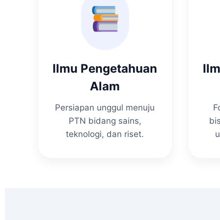
Ilmu Pengetahuan
Il
Alam
Persiapan unggul menuju
F
PTN bidang sains,
bi
teknologi, dan riset.
u