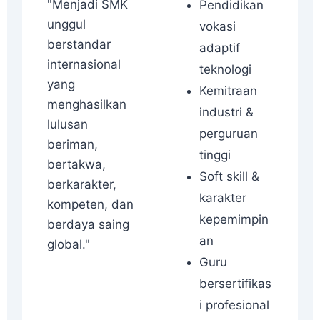
"Menjadi SMK
Pendidikan
unggul
vokasi
berstandar
adaptif
internasional
teknologi
yang
Kemitraan
menghasilkan
industri &
lulusan
perguruan
beriman,
tinggi
bertakwa,
Soft skill &
berkarakter,
karakter
kompeten, dan
kepemimpin
berdaya saing
an
global."
Guru
bersertifikas
i profesional