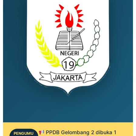
PPDB Gelombang 2 dibuka 1
PENGUMU