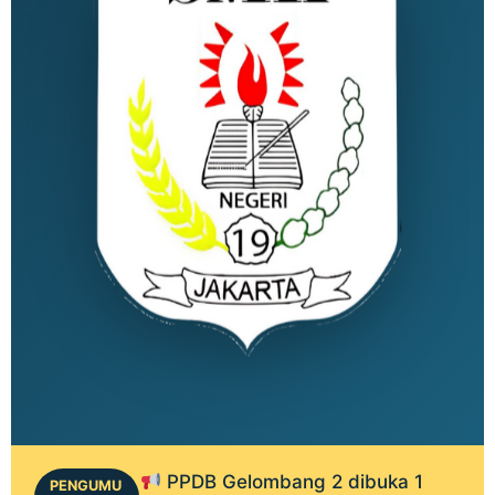
PPDB Gelombang 2 dibuka 1
PENGUMU