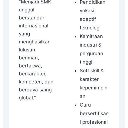
"Menjadi SMK
Pendidikan
unggul
vokasi
berstandar
adaptif
internasional
teknologi
yang
Kemitraan
menghasilkan
industri &
lulusan
perguruan
beriman,
tinggi
bertakwa,
Soft skill &
berkarakter,
karakter
kompeten, dan
kepemimpin
berdaya saing
an
global."
Guru
bersertifikas
i profesional