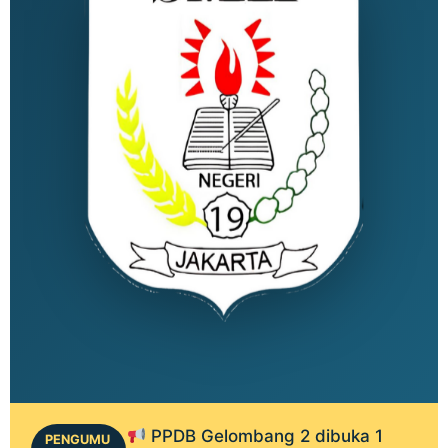
PPDB Gelombang 2 dibuka 1
PENGUMU