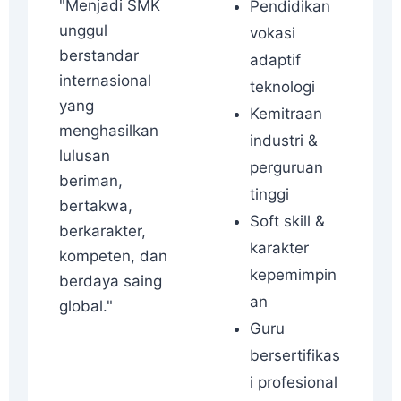
"Menjadi SMK
Pendidikan
unggul
vokasi
berstandar
adaptif
internasional
teknologi
yang
Kemitraan
menghasilkan
industri &
lulusan
perguruan
beriman,
tinggi
bertakwa,
Soft skill &
berkarakter,
karakter
kompeten, dan
kepemimpin
berdaya saing
an
global."
Guru
bersertifikas
i profesional