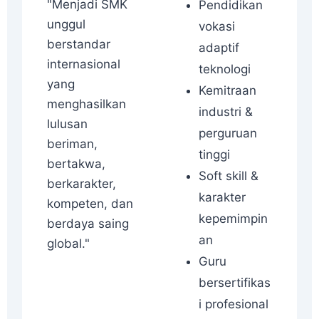
"Menjadi SMK
Pendidikan
unggul
vokasi
berstandar
adaptif
internasional
teknologi
yang
Kemitraan
menghasilkan
industri &
lulusan
perguruan
beriman,
tinggi
bertakwa,
Soft skill &
berkarakter,
karakter
kompeten, dan
kepemimpin
berdaya saing
an
global."
Guru
bersertifikas
i profesional