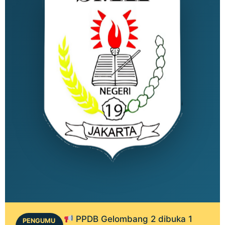
PPDB Gelombang 2 dibuka 1
PENGUMU