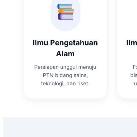
Ilmu Pengetahuan
Il
Alam
Persiapan unggul menuju
F
PTN bidang sains,
bi
teknologi, dan riset.
u