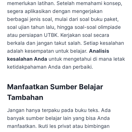
memerlukan latihan. Setelah memahami konsep,
segera aplikasikan dengan mengerjakan
berbagai jenis soal, mulai dari soal buku paket,
soal ujian tahun lalu, hingga soal-soal olimpiade
atau persiapan UTBK. Kerjakan soal secara
berkala dan jangan takut salah. Setiap kesalahan
adalah kesempatan untuk belajar.
Analisis
kesalahan Anda
untuk mengetahui di mana letak
ketidakpahaman Anda dan perbaiki.
Manfaatkan Sumber Belajar
Tambahan
Jangan hanya terpaku pada buku teks. Ada
banyak sumber belajar lain yang bisa Anda
manfaatkan. Ikuti les privat atau bimbingan