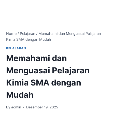
Home
/
Pelajaran
/
Memahami dan Menguasai Pelajaran
Kimia SMA dengan Mudah
PELAJARAN
Memahami dan
Menguasai Pelajaran
Kimia SMA dengan
Mudah
By
admin
Desember 19, 2025