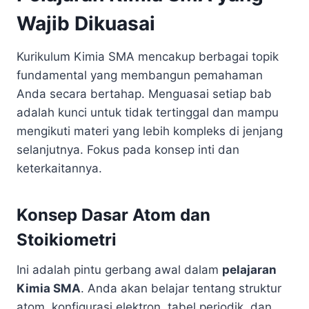
Wajib Dikuasai
Kurikulum Kimia SMA mencakup berbagai topik
fundamental yang membangun pemahaman
Anda secara bertahap. Menguasai setiap bab
adalah kunci untuk tidak tertinggal dan mampu
mengikuti materi yang lebih kompleks di jenjang
selanjutnya. Fokus pada konsep inti dan
keterkaitannya.
Konsep Dasar Atom dan
Stoikiometri
Ini adalah pintu gerbang awal dalam
pelajaran
Kimia SMA
. Anda akan belajar tentang struktur
atom, konfigurasi elektron, tabel periodik, dan