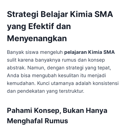
Strategi Belajar Kimia SMA
yang Efektif dan
Menyenangkan
Banyak siswa mengeluh
pelajaran Kimia SMA
sulit karena banyaknya rumus dan konsep
abstrak. Namun, dengan strategi yang tepat,
Anda bisa mengubah kesulitan itu menjadi
kemudahan. Kunci utamanya adalah konsistensi
dan pendekatan yang terstruktur.
Pahami Konsep, Bukan Hanya
Menghafal Rumus