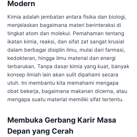
Modern
Kimia adalah jembatan antara fisika dan biologi,
menjelaskan bagaimana materi berinteraksi di
tingkat atom dan molekul. Pemahaman tentang
ikatan kimia, reaksi, dan sifat zat sangat krusial
dalam berbagai disiplin ilmu, mulai dari farmasi,
kedokteran, hingga ilmu material dan energi
terbarukan. Tanpa dasar kimia yang kuat, banyak
konsep ilmiah lain akan sulit dipahami secara
utuh. Ini membantu kita memahami mengapa
obat bekerja, bagaimana makanan dicerna, atau
mengapa suatu material memiliki sifat tertentu.
Membuka Gerbang Karir Masa
Depan yang Cerah