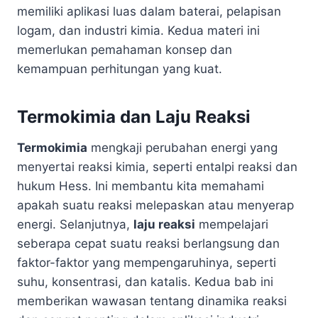
memiliki aplikasi luas dalam baterai, pelapisan
logam, dan industri kimia. Kedua materi ini
memerlukan pemahaman konsep dan
kemampuan perhitungan yang kuat.
Termokimia dan Laju Reaksi
Termokimia
mengkaji perubahan energi yang
menyertai reaksi kimia, seperti entalpi reaksi dan
hukum Hess. Ini membantu kita memahami
apakah suatu reaksi melepaskan atau menyerap
energi. Selanjutnya,
laju reaksi
mempelajari
seberapa cepat suatu reaksi berlangsung dan
faktor-faktor yang mempengaruhinya, seperti
suhu, konsentrasi, dan katalis. Kedua bab ini
memberikan wawasan tentang dinamika reaksi