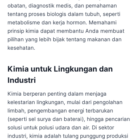
obatan, diagnostik medis, dan pemahaman
tentang proses biologis dalam tubuh, seperti
metabolisme dan kerja hormon. Memahami
prinsip kimia dapat membantu Anda membuat
pilihan yang lebih bijak tentang makanan dan
kesehatan.
Kimia untuk Lingkungan dan
Industri
Kimia berperan penting dalam menjaga
kelestarian lingkungan, mulai dari pengolahan
limbah, pengembangan energi terbarukan
(seperti sel surya dan baterai), hingga pencarian
solusi untuk polusi udara dan air. Di sektor
industri, kimia adalah tulang punggung produksi