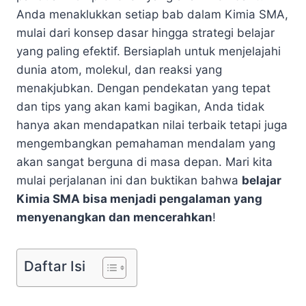
Anda menaklukkan setiap bab dalam Kimia SMA,
mulai dari konsep dasar hingga strategi belajar
yang paling efektif. Bersiaplah untuk menjelajahi
dunia atom, molekul, dan reaksi yang
menakjubkan. Dengan pendekatan yang tepat
dan tips yang akan kami bagikan, Anda tidak
hanya akan mendapatkan nilai terbaik tetapi juga
mengembangkan pemahaman mendalam yang
akan sangat berguna di masa depan. Mari kita
mulai perjalanan ini dan buktikan bahwa
belajar
Kimia SMA bisa menjadi pengalaman yang
menyenangkan dan mencerahkan
!
Daftar Isi