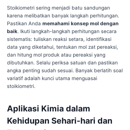
Stoikiometri sering menjadi batu sandungan
karena melibatkan banyak langkah perhitungan.
Pastikan Anda
memahami konsep mol dengan
baik
. Ikuti langkah-langkah perhitungan secara
sistematis: tuliskan reaksi setara, identifikasi
data yang diketahui, tentukan mol zat pereaksi,
dan hitung mol produk atau pereaksi yang
dibutuhkan. Selalu periksa satuan dan pastikan
angka penting sudah sesuai. Banyak berlatih soal
variatif adalah kunci utama menguasai
stoikiometri.
Aplikasi Kimia dalam
Kehidupan Sehari-hari dan