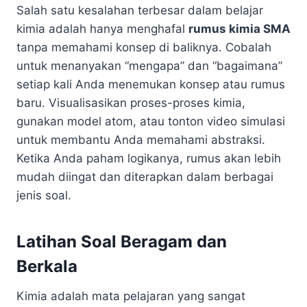
Salah satu kesalahan terbesar dalam belajar
kimia adalah hanya menghafal
rumus kimia SMA
tanpa memahami konsep di baliknya. Cobalah
untuk menanyakan “mengapa” dan “bagaimana”
setiap kali Anda menemukan konsep atau rumus
baru. Visualisasikan proses-proses kimia,
gunakan model atom, atau tonton video simulasi
untuk membantu Anda memahami abstraksi.
Ketika Anda paham logikanya, rumus akan lebih
mudah diingat dan diterapkan dalam berbagai
jenis soal.
Latihan Soal Beragam dan
Berkala
Kimia adalah mata pelajaran yang sangat