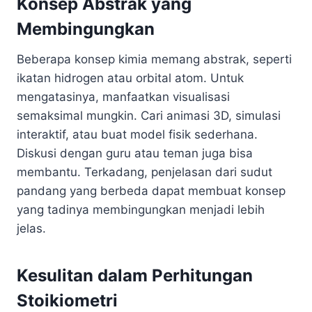
Konsep Abstrak yang
Membingungkan
Beberapa konsep kimia memang abstrak, seperti
ikatan hidrogen atau orbital atom. Untuk
mengatasinya, manfaatkan visualisasi
semaksimal mungkin. Cari animasi 3D, simulasi
interaktif, atau buat model fisik sederhana.
Diskusi dengan guru atau teman juga bisa
membantu. Terkadang, penjelasan dari sudut
pandang yang berbeda dapat membuat konsep
yang tadinya membingungkan menjadi lebih
jelas.
Kesulitan dalam Perhitungan
Stoikiometri