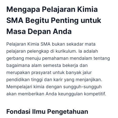
Mengapa Pelajaran Kimia
SMA Begitu Penting untuk
Masa Depan Anda
Pelajaran Kimia SMA bukan sekadar mata
pelajaran pelengkap di kurikulum. Ia adalah
gerbang menuju pemahaman mendalam tentang
bagaimana alam semesta bekerja dan
merupakan prasyarat untuk banyak jalur
pendidikan tinggi dan karir yang menjanjikan.
Mempelajari kimia dengan sungguh-sungguh
akan memberikan Anda keunggulan kompetitif.
Fondasi Ilmu Pengetahuan