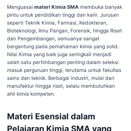
Menguasai
materi Kimia SMA
membuka banyak
pintu untuk pendidikan tinggi dan karir. Jurusan
seperti Teknik Kimia, Farmasi, Kedokteran,
Bioteknologi, Ilmu Pangan, Forensik, hingga Riset
dan Pengembangan, semuanya sangat
bergantung pada pemahaman kimia yang solid.
Nilai Kimia yang baik juga seringkali menjadi
salah satu pertimbangan penting dalam seleksi
masuk perguruan tinggi, terutama untuk fakultas
sains dan teknik. Berbagai industri, mulai dari
manufaktur hingga riset, selalu membutuhkan
ahli kimia kompeten.
Materi Esensial dalam
Pelajaran Kimia SMA yang