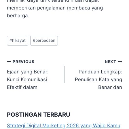
memberikan pengalaman membaca yang
berharga.
Post
#
hikayat
#
perbedaan
Tags:
Navigasi
PREVIOUS
NEXT
Ejaan yang Benar:
Panduan Lengkap:
pos
Kunci Komunikasi
Penulisan Kata yang
Efektif dalam
Benar dan
POSTINGAN TERBARU
Strategi Digital Marketing 2026 yang Wajib Kamu