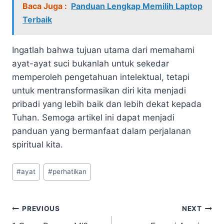
Baca Juga :
Panduan Lengkap Memilih Laptop
Terbaik
Ingatlah bahwa tujuan utama dari memahami
ayat-ayat suci bukanlah untuk sekedar
memperoleh pengetahuan intelektual, tetapi
untuk mentransformasikan diri kita menjadi
pribadi yang lebih baik dan lebih dekat kepada
Tuhan. Semoga artikel ini dapat menjadi
panduan yang bermanfaat dalam perjalanan
spiritual kita.
Post
#
ayat
#
perhatikan
Tags:
Navigasi
PREVIOUS
NEXT